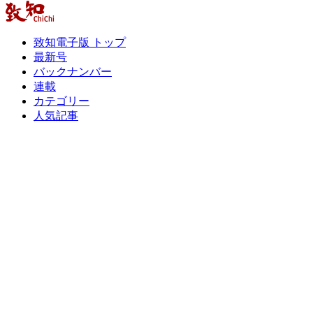
致知電子版 トップ
最新号
バックナンバー
連載
カテゴリー
人気記事