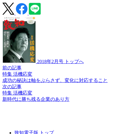
2018年2月号 トップへ
前の記事
特集 活機応変
成功の秘訣は軸をぶらさず、
変化に対応すること
次の記事
特集 活機応変
新時代に勝ち残る
企業のあり方
致知電子版 トップ