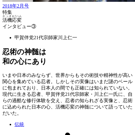
2018年2月号
特集
かっき
おうへん
活機
応変
インタビュー③
甲賀伴党21代宗師家
川上仁一
忍術の神髄は
和の心にあり
いまや日本のみならず、世界からもその術技や精神性が高い
関心を集めている忍者。しかしその実像はいまだ謎のベール
に包まれており、日本人の間でも正確には知られていない。
現代に生きる忍者、甲賀伴党21代宗師家・川上仁一氏に、自
らの過酷な修行体験を交え、忍者の知られざる実像と、忍術
に込められた日本の心、活機応変の神髄について語っていた
だいた。
伝統