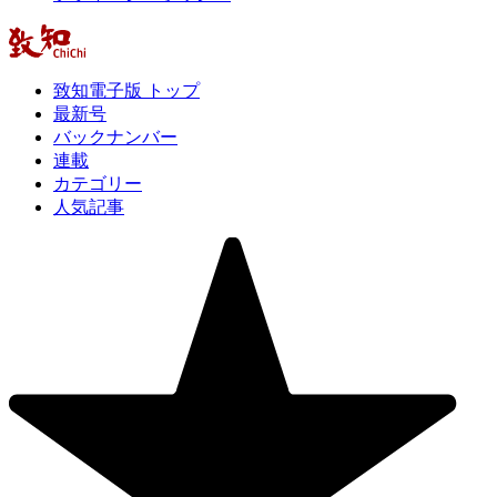
致知電子版 トップ
最新号
バックナンバー
連載
カテゴリー
人気記事