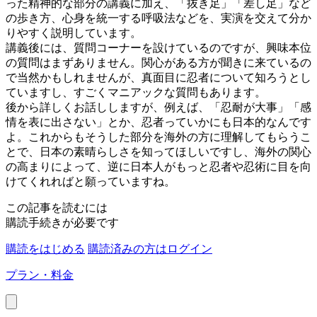
った精神的な部分の講義に加え、「抜き足」「差し足」など
の歩き方、心身を統一する呼吸法などを、実演を交えて分か
りやすく説明しています。
講義後には、質問コーナーを設けているのですが、興味本位
の質問はまずありません。関心がある方が聞きに来ているの
で当然かもしれませんが、真面目に忍者について知ろうとし
ていますし、すごくマニアックな質問もあります。
後から詳しくお話ししますが、例えば、「忍耐が大事」「感
情を表に出さない」とか、忍者っていかにも日本的なんです
よ。これからもそうした部分を海外の方に理解してもらうこ
とで、日本の素晴らしさを知ってほしいですし、海外の関心
の高まりによって、逆に日本人がもっと忍者や忍術に目を向
けてくれればと願っていますね。
この記事を読むには
購読手続きが必要です
購読をはじめる
購読済みの方はログイン
プラン・料金