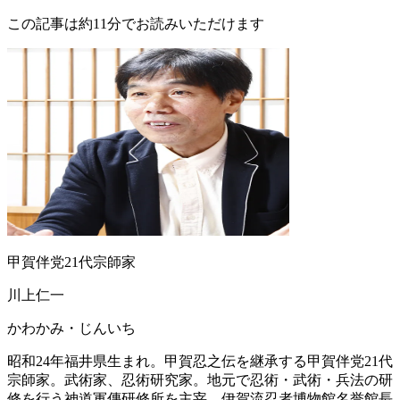
この記事は約11分でお読みいただけます
甲賀伴党21代宗師家
川上仁一
かわかみ・じんいち
昭和24年福井県生まれ。甲賀忍之伝を継承する甲賀伴党21代
宗師家。武術家、忍術研究家。地元で忍術・武術・兵法の研
修を行う神道軍傳研修所を主宰。伊賀流忍者博物館名誉館長