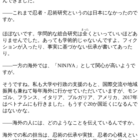
んできました。
——
これまで忍者・忍術研究というのは日本になかったので
すか。
まった
ほぼないです。学問的な総合研究は
全
くといっていいほどあ
りませんでした。あっても学術的じゃないんですよ。フィク
ションが入ったり、事実に基づかない伝承が書いてあった
り。
——
一方の海外では、「NINJYA」として関心が高いようで
すが。
そうですね。私も大学や行政の支援のもと、国際交流や地域
振興も兼ねて毎年海外に行かせていただいていますが、モン
ゴル、フランス、イタリア、ブルガリア、アメリカ、2017年
はベトナムにも行きました。もうすぐ20か国近くになるんで
はないかな。
——
海外の人には、どのようなことを伝えているんですか。
海外での私の担当は、忍術の伝承や実技、忍者の心構えとい