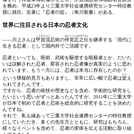
を務め、平成23年より三重大学社会連携研究センター特任教
授に就任。近著に『忍者の掟』（角川新書）がある。
世界に注目される日本の忍者文化
こうがりゅう
ばんとう
しのびのでん
——
川上さんは
甲賀流
忍術の
伴党
忍之伝
を継承する「現代に
生きる忍者」として国内外でご活躍です。
忍者といっても、呪術、武術を駆使する暗殺者とか、だいた
いは誤解された忍者、変容された忍者像が真実のように思わ
れています。もう一方には、忍者は本当に存在したのか？
とら
という懐疑的見方もありますし、非常に広い幅で忍者は
捉
え
られてきたんです。
ですから、忍者の術技や歴史などを含め、学術的な研究をし
たいという思いがずっとあったんですが、2011年に三重大学
が日本で初めて忍者と忍術を総合的に研究することを決めた
んですね。
それで、私も縁あって三重大学社会連携センターの特任教授
にしていただき、多くの先生方とともに、研究はもちろん、
様々なイベントを含めて、忍者の実体を伝える活動に取り組