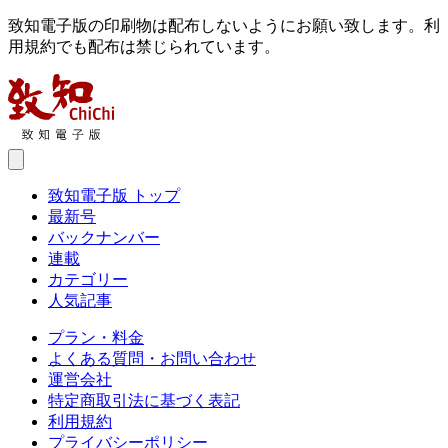
致知電子版の印刷物は配布しないようにお願い致します。利
用規約でも配布は禁じられています。
致知電子版 トップ
最新号
バックナンバー
連載
カテゴリー
人気記事
プラン・料金
よくある質問・お問い合わせ
運営会社
特定商取引法に基づく表記
利用規約
プライバシーポリシー