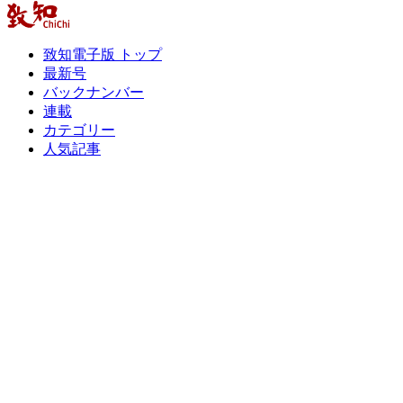
致知電子版 トップ
最新号
バックナンバー
連載
カテゴリー
人気記事