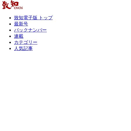
致知電子版 トップ
最新号
バックナンバー
連載
カテゴリー
人気記事