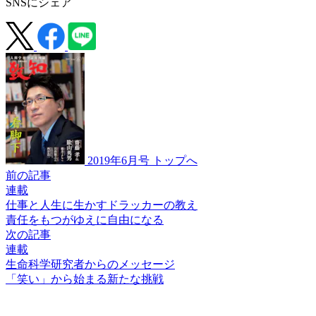
SNSにシェア
2019年6月号 トップへ
前の記事
連載
仕事と人生に生かすドラッカーの教え
責任をもつがゆえに
自由になる
次の記事
連載
生命科学研究者からのメッセージ
「笑い」から始まる
新たな挑戦