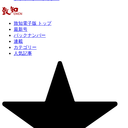
致知電子版 トップ
最新号
バックナンバー
連載
カテゴリー
人気記事