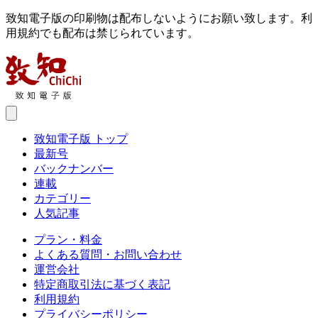
致知電子版の印刷物は配布しないようにお願い致します。利
用規約でも配布は禁じられています。
致知電子版 トップ
最新号
バックナンバー
連載
カテゴリー
人気記事
プラン・料金
よくある質問・お問い合わせ
運営会社
特定商取引法に基づく表記
利用規約
プライバシーポリシー