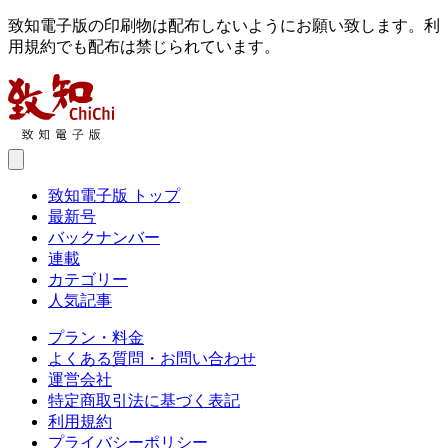
致知電子版の印刷物は配布しないようにお願い致します。利
用規約でも配布は禁じられています。
致知電子版 トップ
最新号
バックナンバー
連載
カテゴリー
人気記事
プラン・料金
よくある質問・お問い合わせ
運営会社
特定商取引法に基づく表記
利用規約
プライバシーポリシー