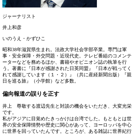
ジャーナリスト
井上和彦
いのうえ・かずひこ
昭和38年滋賀県生まれ。法政大学社会学部卒業。専門は軍
事・安全保障・外交問題・近現代史。テレビ番組のコメンテ
ーターなどを務めるほか、書籍やオピニオン誌の執筆を行
う。著書に『日本が感謝された日英同盟』『日本が戦ってく
れて感謝しています（１・２）』（共に産経新聞出版）『親
日を巡る旅』（小学館）など多数。
偏向報道の誤りを正す
井上
尊敬する渡辺先生と対談の機会をいただき、大変光栄
です。
私がアジアに目覚めたきっかけは台湾でした。もともとは世
界の安全保障情勢や歴史に関心があって、ヨーロッパを中心
に世界を回っていたんです。ところが、ある雑誌に世界紀行