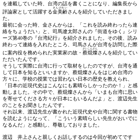
を連載していた時、台湾の話を書くことになり、編集長から
きんびれい
評論家として活躍する
金美齢
さんを紹介していただきまし
た。
最初に会った時、金さんからは、「これを読み終わったら連
絡をちょうだい」と、司馬遼太郎さんの『街道をゆく』シリ
ーズ第40巻の『台湾紀行』を紹介されました。その後、読み
終わって連絡を入れたところ、司馬さんが台湾を訪問した際
さいこんさん
に案内役を務められた実業家の故・
蔡焜燦
さんを紹介してい
ただいたんです。
そうして実際に台湾に行って取材をしたのですが、台湾を通
して日本を知るといいますか、蔡焜燦さんをはじめ台湾の
方々に、学校の授業では習わない日本の歴史を教えられ、
「日本の近現代史はこんなにも素晴らしかったのか！」と感
動しました。その中で、蔡焜燦さんから「いまも台湾に思い
を寄せてくださる方々が日本にもいるんだよ」と、渡辺先生
のことをお聞きしたんです。
それ以来、渡辺先生が書かれた近現代史や台湾に関する書物
を読むようになって、「こういう素晴らしい先生がおいでに
なるんだ」と感動し、尊敬しておりました。
渡辺
井上さんと親しくお話しするのは今回が初めてです