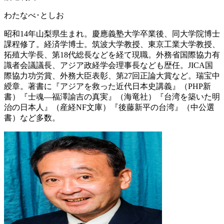
わたなべ･としお
昭和14年山梨県生まれ。慶應義塾大学卒業後、同大学院博士
課程修了。経済学博士。筑波大学教授、東京工業大学教授、
拓殖大学長、第18代総長などを経て現職。外務省国際協力有
識者会議議長、アジア政経学会理事長なども歴任。JICA国
際協力功労賞、外務大臣表彰、第27回正論大賞など。瑞宝中
綬章。著書に『アジアを救った近代日本史講義』（PHP新
書）『士魂―福澤諭吉の真実』（海竜社）『台湾を築いた明
治の日本人』（産経NF文庫）『後藤新平の台湾』（中公選
書）など多数。