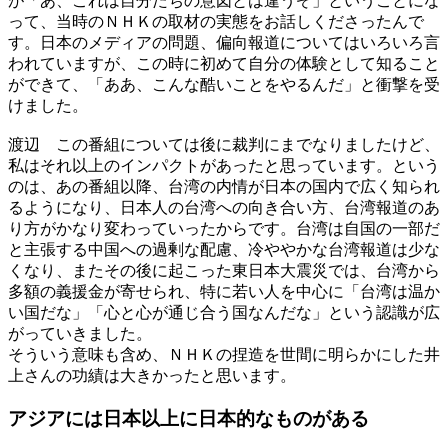
が「あ、これは自分たちの意図とは違うぞ」ということにな
って、当時のＮＨＫの取材の実態をお話しくださったんで
す。日本のメディアの問題、偏向報道についてはいろいろ言
われていますが、この時に初めて自分の体験として知ること
ができて、「ああ、こんな酷いことをやるんだ」と衝撃を受
けました。
渡辺
この番組については後に裁判にまでなりましたけど、
私はそれ以上のインパクトがあったと思っています。という
のは、あの番組以降、台湾の内情が日本の国内で広く知られ
るようになり、日本人の台湾への向き合い方、台湾報道のあ
り方がかなり変わっていったからです。台湾は自国の一部だ
と主張する中国への過剰な配慮、冷ややかな台湾報道は少な
くなり、またその後に起こった東日本大震災では、台湾から
多額の義援金が寄せられ、特に若い人を中心に「台湾は温か
い国だな」「心と心が通じ合う国なんだな」という認識が広
がっていきました。
そういう意味も含め、ＮＨＫの捏造を世間に明らかにした井
上さんの功績は大きかったと思います。
アジアには日本以上に
日本的なものがある