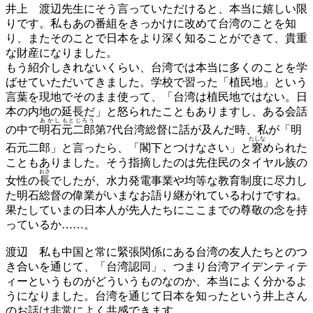
井上
渡辺先生にそう言っていただけると、本当に嬉しい限
りです。私もあの番組をきっかけに改めて台湾のことを知
り、またそのことで日本をより深く知ることができて、貴重
な財産になりました。
もう紹介しきれないくらい、台湾では本当に多くのことを学
ばせていただいてきました。学校で習った「植民地」という
言葉を現地でそのまま使って、「台湾は植民地ではない。日
本の内地の延長だ」と怒られたこともありますし、ある会話
あかし
もとじろう
の中で
明石
元二郎
第7代台湾総督に話が及んだ時、私が「明
たしな
石元二郎」と言ったら、「閣下とつけなさい」と
窘
められた
こともありました。そう指摘したのは先住民のタイヤル族の
おさ
女性の
長
でしたが、水力発電事業や均等な教育制度に尽力し
た明石総督の偉業がいまなお語り継がれているわけですね。
果たしていまの日本人が先人たちにここまでの尊敬の念を持
っているか……。
渡辺
私も中国と常に緊張関係にある台湾の友人たちとのつ
き合いを通じて、「台湾認同」、つまり台湾アイデンティテ
ィーというものがどういうものなのか、本当によく分かるよ
うになりました。台湾を通じて日本を知ったという井上さん
のお話は非常によく共感できます。