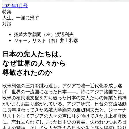
2022年1月号
特集
人生、一誠に帰す
対談
拓殖大学顧問（左）
渡辺利夫
ジャーナリスト（右）
井上和彦
日本の先人たちは、
なぜ世界の人々から
尊敬されたのか
欧米列強の圧力を跳ね返し、アジアで唯一近代化を成し遂
げ、世界の一流国になった日本——。特にアジア諸国では、
欧米の植民地支配を打ち破った日本の先人たちの偉業と精神
がいまなお語り継がれている。アジア研究、日台の交流活動
に長年携わってきた拓殖大学顧問の渡辺利夫氏と、ジャーナ
リストとしてアジアの人々の声に耳を傾けてきた井上和彦氏
に、忘れ去られてしまった日本史の真実、失われつつある日
本人の精神、そして先人が教える日本の生き筋を縦横に語り