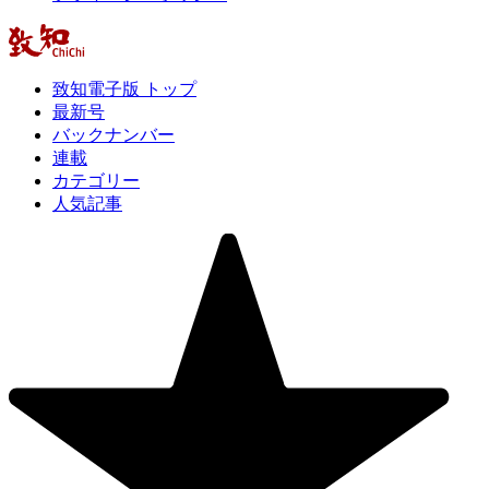
致知電子版 トップ
最新号
バックナンバー
連載
カテゴリー
人気記事