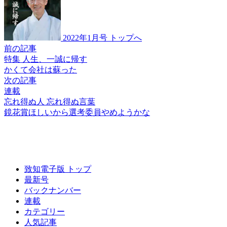
2022年1月号 トップへ
前の記事
特集 人生、一誠に帰す
かくて会社は蘇った
次の記事
連載
忘れ得ぬ人 忘れ得ぬ言葉
鏡花賞ほしいから
選考委員やめようかな
致知電子版 トップ
最新号
バックナンバー
連載
カテゴリー
人気記事