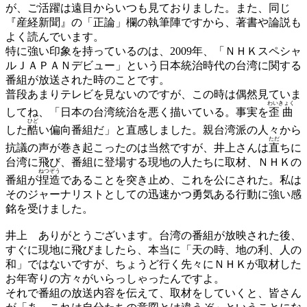
が、ご活躍は遠目からいつも見ておりました。また、同じ
『産経新聞』の「正論」欄の執筆陣ですから、著書や論説も
よく読んでいます。
特に強い印象を持っているのは、2009年、「ＮＨＫスペシャ
ルＪＡＰＡＮデビュー」という日本統治時代の台湾に関する
番組が放送された時のことです。
普段あまりテレビを見ないのですが、この時は偶然見ていま
わいきょく
してね、「日本の台湾統治を悪く描いている。事実を
歪曲
ひど
した
酷
い偏向番組だ」と直感しました。親台湾派の人々から
ただ
抗議の声が巻き起こったのは当然ですが、井上さんは
直
ちに
台湾に飛び、番組に登場する現地の人たちに取材、ＮＨＫの
ねつぞう
番組が
捏造
であることを突き止め、これを公にされた。私は
そのジャーナリストとしての迅速かつ勇気ある行動に強い感
銘を受けました。
井上
ありがとうございます。台湾の番組が放映された後、
すぐに現地に飛びましたら、本当に「天の時、地の利、人の
和」ではないですが、ちょうど行く先々にＮＨＫが取材した
お年寄りの方々がいらっしゃったんですよ。
それで番組の放送内容を伝えて、取材をしていくと、皆さん