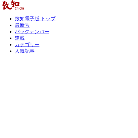
致知電子版 トップ
最新号
バックナンバー
連載
カテゴリー
人気記事