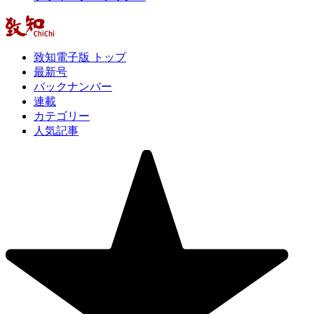
致知電子版 トップ
最新号
バックナンバー
連載
カテゴリー
人気記事