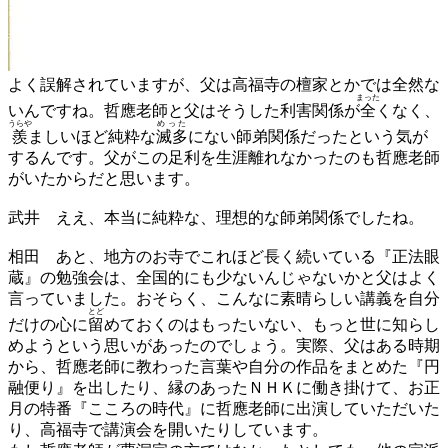
よく誤解されていますが、父は高福寺の檀家とかでは全然な
まった
いんですね。哲應老師と父はそうした利害関係が
全
くなく、
うらや
めった
羨
ましいほど純粋な
滅多
にない師弟関係だったという気が
するんです。父がこの足利を生涯離れなかったのも哲應老師
がいたからだと思います。
武井
ええ、本当に純粋な、理想的な師弟関係でしたね。
相田
あと、地方のお寺でこれほど長く続いている『正法眼
蔵』の勉強会は、全国的にも少ないんじゃないかと父はよく
言っていました。おそらく、こんなに素晴らしい講義を自分
とど
だけの心に
留
めておくのはもったいない、もっと世に知らし
めようという思いがあったのでしょう。実際、父はある時期
から、哲應老師に教わった言葉や自分の作品をまとめた『円
融便り』を出したり、縁のあったＮＨＫに働き掛けて、お正
月の特番『こころの時代』に哲應老師に出演していただいた
り、高福寺で講演会を開いたりしています。