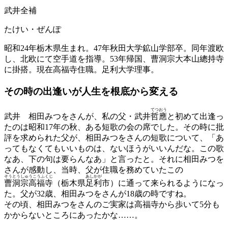
武井全補
たけい・ぜんぽ
昭和24年栃木県生まれ。47年秋田大学鉱山学部卒。同年渡欧
し、北欧にて空手道を指導。53年帰国、曹洞宗大本山總持寺
に掛搭。現在高福寺住職。足利大学理事。
その時の出逢いが
人生を根底から変える
てつおう
武井
相田みつをさんが、私の父・武井
哲應
と初めて出逢っ
たのは昭和17年の秋、ある短歌の会の席でした。その時に批
評を求められた父が、相田みつをさんの短歌について、「あ
ってもなくてもいいものは、ないほうがいいんだな。この歌
なあ、下の句は要らんなあ」と言ったと。それに相田みつを
さんが感動し、当時、父が住職を務めていたこの
そうとうしゅうこうふくじ
あしかが
曹洞宗高福寺
（栃木県
足利
市）に通って来られるようになっ
た。父が32歳、相田みつをさんが18歳の時ですね。
その頃、相田みつをさんのご実家は高福寺から歩いて5分も
かからないところにあったかな……。