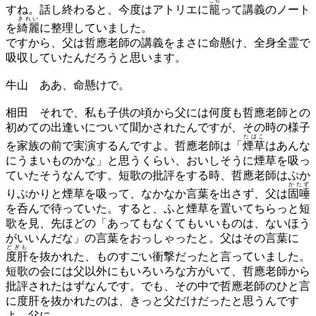
こも
すね。話し終わると、今度はアトリエに
籠
って講義のノート
きれい
を
綺麗
に整理していました。
ですから、父は哲應老師の講義をまさに命懸け、全身全霊で
吸収していたんだろうと思います。
牛山
ああ、命懸けで。
相田
それで、私も子供の頃から父には何度も哲應老師との
初めての出逢いについて聞かされたんですが、その時の様子
たばこ
を家族の前で実演するんですよ。哲應老師は「
煙草
はあんな
にうまいものかな」と思うくらい、おいしそうに煙草を吸っ
ていたそうなんです。短歌の批評をする時、哲應老師はぷか
かたず
りぷかりと煙草を吸って、なかなか言葉を出さず、父は
固唾
を呑んで待っていた。すると、ふと煙草を置いてちらっと短
歌を見、先ほどの「あってもなくてもいいものは、ないほう
がいいんだな」の言葉をおっしゃったと。父はその言葉に
どぎも
度肝
を抜かれた、ものすごい衝撃だったと言っていました。
短歌の会には父以外にもいろいろな方がいて、哲應老師から
批評されたはずなんです。でも、その中で哲應老師のひと言
に度肝を抜かれたのは、きっと父だけだったと思うんです
よ。父に、