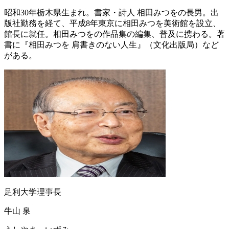
昭和30年栃木県生まれ。書家・詩人 相田みつをの長男。出
版社勤務を経て、平成8年東京に相田みつを美術館を設立、
館長に就任。相田みつをの作品集の編集、普及に携わる。著
書に『相田みつを 肩書きのない人生』（文化出版局）など
がある。
足利大学理事長
牛山 泉