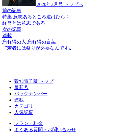
2020年3月号 トップへ
前の記事
特集 意志あるところ道はひらく
経営とは意志である
次の記事
連載
忘れ得ぬ人 忘れ得ぬ言葉
〝若者には祭りが
必要なんです〟
致知電子版 トップ
最新号
バックナンバー
連載
カテゴリー
人気記事
プラン・料金
よくある質問・お問い合わせ