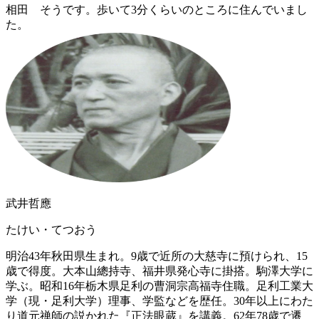
相田
そうです。歩いて3分くらいのところに住んでいまし
た。
武井哲應
たけい・てつおう
明治43年秋田県生まれ。9歳で近所の大慈寺に預けられ、15
歳で得度。大本山總持寺、福井県発心寺に掛搭。駒澤大学に
学ぶ。昭和16年栃木県足利の曹洞宗高福寺住職。足利工業大
学（現・足利大学）理事、学監などを歴任。30年以上にわた
り道元禅師の説かれた『正法眼蔵』を講義。62年78歳で遷