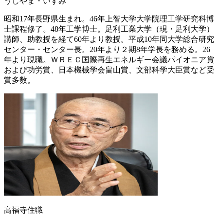
うしやま・いずみ
昭和17年長野県生まれ。46年上智大学大学院理工学研究科博
士課程修了。48年工学博士。足利工業大学（現・足利大学）
講師、助教授を経て60年より教授。平成10年同大学総合研究
センター・センター長。20年より２期8年学長を務める。26
年より現職。ＷＲＥＣ国際再生エネルギー会議パイオニア賞
および功労賞、日本機械学会畠山賞、文部科学大臣賞など受
賞多数。
高福寺住職