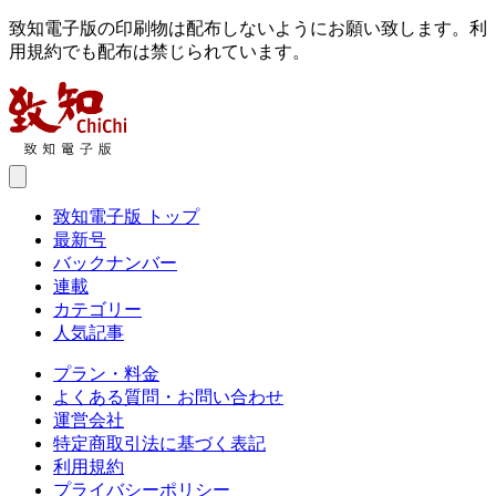
致知電子版の印刷物は配布しないようにお願い致します。利
用規約でも配布は禁じられています。
致知電子版 トップ
最新号
バックナンバー
連載
カテゴリー
人気記事
プラン・料金
よくある質問・お問い合わせ
運営会社
特定商取引法に基づく表記
利用規約
プライバシーポリシー