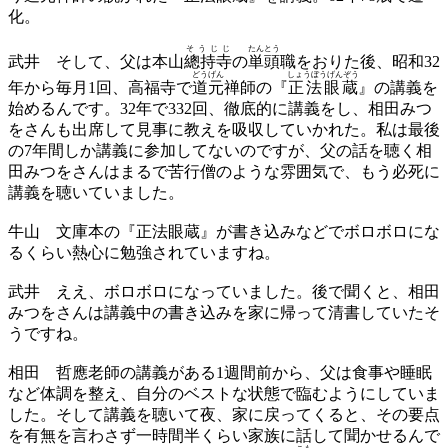
化。
そうじじ
たんとう
武井
そして、父は本山
總持寺
の
単頭
職をおりた後、昭和32
どうげん
しょうぼうげんぞう
年から毎月1回、高福寺で
道元
禅師の『
正法眼蔵
』の講義を
始めるんです。32年で332回、徹底的に講義をし、相田みつ
をさんも出席して見事に教えを吸収していかれた。私は最後
の7年間しか講義に参加してないのですが、父の話を聴く相
田みつをさんはまるで苦行僧のような雰囲気で、もう必死に
講義を聴いていました。
牛山
文庫本の『正法眼蔵』が書き込みなどでボロボロにな
るくらい熱心に勉強されていますね。
武井
ええ、ボロボロになっていました。後で聞くと、相田
みつをさんは講義中の書き込みを家に帰って清書していたそ
うですね。
相田
哲應老師の講義がある1週間前から、父は食事や睡眠
など体調を整え、自分のベストな状態で臨むようにしていま
した。そして講義を聴いて夜、家に戻ってくると、その要点
を有無を言わさず一時間半くらい家族に話して聞かせるんで