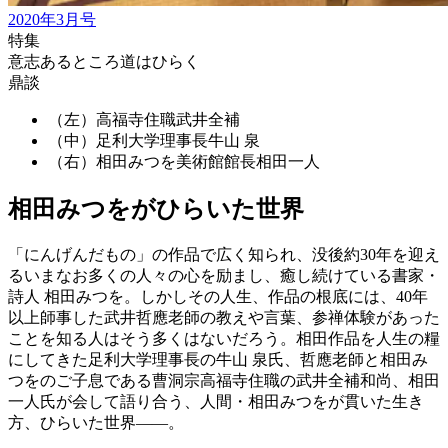
2020年3月号
特集
意志あるところ道はひらく
鼎談
（左）高福寺住職
武井全補
（中）足利大学理事長
牛山 泉
（右）相田みつを美術館館長
相田一人
相田みつをがひらいた世界
「にんげんだもの」の作品で広く知られ、没後約30年を迎え
るいまなお多くの人々の心を励まし、癒し続けている書家・
詩人 相田みつを。しかしその人生、作品の根底には、40年
以上師事した武井哲應老師の教えや言葉、参禅体験があった
ことを知る人はそう多くはないだろう。相田作品を人生の糧
にしてきた足利大学理事長の牛山 泉氏、哲應老師と相田み
つをのご子息である曹洞宗高福寺住職の武井全補和尚、相田
一人氏が会して語り合う、人間・相田みつをが貫いた生き
方、ひらいた世界——。