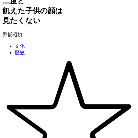
二度と
飢えた子供の顔は
見たくない
野坂昭如
文化
歴史