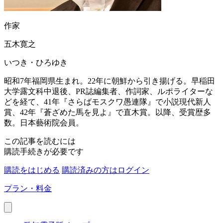
作家
五木寛之
いつき・ひろゆき
昭和7年福岡県生まれ。22年に朝鮮から引き揚げる。早稲田
大学露文科中退後、PR誌編集者、作詞家、ルポライターな
どを経て、41年『さらばモスクワ愚連隊』で小説現代新人
賞、42年『蒼ざめた馬を見よ』で直木賞。以降、受賞歴多
数。日本藝術院会員。
この記事を読むには
購読手続きが必要です
購読をはじめる
購読済みの方はログイン
プラン・料金