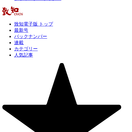
致知電子版 トップ
最新号
バックナンバー
連載
カテゴリー
人気記事