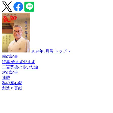
2024年5月号 トップへ
前の記事
特集 倦まず弛まず
二宮尊徳の
歩いた道
次の記事
連載
私の座右銘
創造と貢献