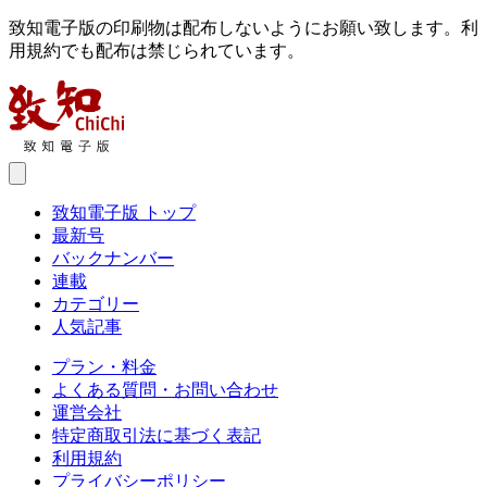
致知電子版の印刷物は配布しないようにお願い致します。利
用規約でも配布は禁じられています。
致知電子版 トップ
最新号
バックナンバー
連載
カテゴリー
人気記事
プラン・料金
よくある質問・お問い合わせ
運営会社
特定商取引法に基づく表記
利用規約
プライバシーポリシー