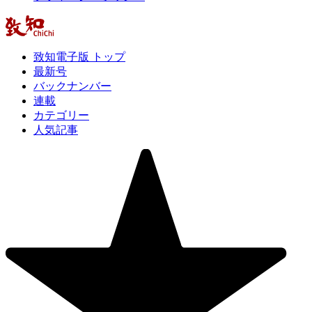
致知電子版 トップ
最新号
バックナンバー
連載
カテゴリー
人気記事