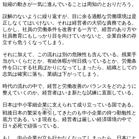
短縮の動きが一気に進んでいることは周知のとおりだろう。
誤解のないように繰り返すが、目に余る過酷な労働環境は是
正しなくてはいけない。それは経営者の大切な責務である。
しかし、社員の労働条件を改善する一方で、経営のあり方や
社員教育にもしっかり目を向けていかないと、企業自体の存
立すら危うくなってしまう。
それに加えて、この流れは別の危険性も含んでいる。残業手
当がいくらだとか、有給休暇が何日残っているとか、労働条
件を口にする社員ばかりになってしまったら、組織としての
志気は確実に落ち、業績は下がってしまう。
時代の流れの中で、経営と労働改善のバランスをどのように
整えていくのか。経営者はいま新たな試練に直面している。
日本は中小零細企業に支えられて成り立っている国である。
けんいん
戦後日本の繁栄を
牽引
してきたのも中小企業の持つ勤勉性と
底力である。いま現在も、経営者は厳しい経済環境の中で
日々必死で頑張っている。
もし、中小企業が立ち行かなくなってしまったら、日本にと