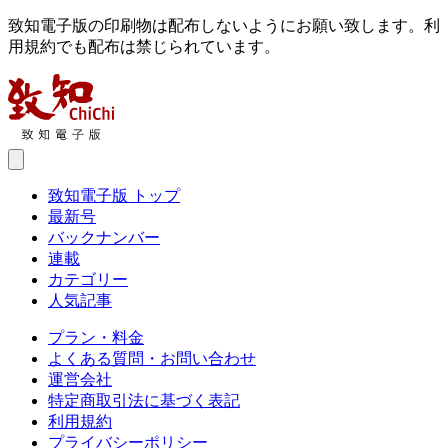
致知電子版の印刷物は配布しないようにお願い致します。利
用規約でも配布は禁じられています。
致知電子版 トップ
最新号
バックナンバー
連載
カテゴリー
人気記事
プラン・料金
よくある質問・お問い合わせ
運営会社
特定商取引法に基づく表記
利用規約
プライバシーポリシー