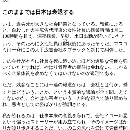
このままでは日本は衰退する
いま、過労死が大きな社会問題となっている。報道による
と、自殺した大手広告代理店の女性社員の残業時間は月に
100時間を超え、深夜残業、早朝、土日出勤が続いていたと
うつ
いう。そのために女性社員は
鬱
状態にあったそうだ。マスコ
ミは一斉にこの大手広告会社をブラックと断じて糾弾した。
この会社が本当に社員を死に追い込むほどの過酷な労働を強
いていたとすれば、やはり管理者の責任は免れない。しかる
べく企業体質を改めなくてはいけないのが道理である。
ただ、残念なことには一連の報道からは、会社とは何か、働
まった
くとはどういうことか、という本質的な議論が
全
く聞こえて
こないのだ。会社は加害者という一方的な視点で塗り固めら
れ、悪者としての姿ばかりが強調される。
私が恐れるのは、仕事本来の意義を忘れて、会社イコール悪
という偏ったストーリーが組み立てられ、そのイメージばか
りが独り歩きすることだ。いまのこの流れを受けて労働時間