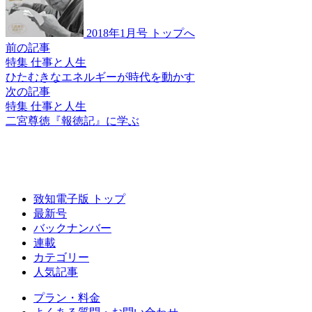
2018年1月号 トップへ
前の記事
特集 仕事と人生
ひたむきなエネルギーが
時代を動かす
次の記事
特集 仕事と人生
二宮尊徳
『報徳記』に学ぶ
致知電子版 トップ
最新号
バックナンバー
連載
カテゴリー
人気記事
プラン・料金