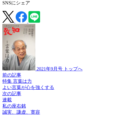
SNSにシェア
2021年9月号 トップへ
前の記事
特集 言葉は力
よい言葉が心を強くする
次の記事
連載
私の座右銘
誠実、謙虚、寛容