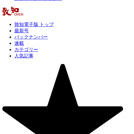
致知電子版 トップ
最新号
バックナンバー
連載
カテゴリー
人気記事