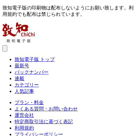
致知電子版の印刷物は配布しないようにお願い致します。利
用規約でも配布は禁じられています。
致知電子版 トップ
最新号
バックナンバー
連載
カテゴリー
人気記事
プラン・料金
よくある質問・お問い合わせ
運営会社
特定商取引法に基づく表記
利用規約
プライバシーポリシー