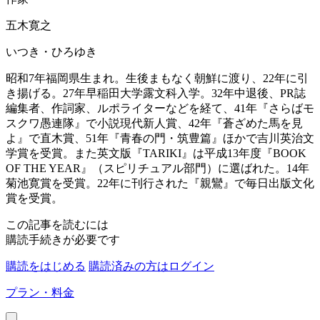
五木寛之
いつき・ひろゆき
昭和7年福岡県生まれ。生後まもなく朝鮮に渡り、22年に引
き揚げる。27年早稲田大学露文科入学。32年中退後、PR誌
編集者、作詞家、ルポライターなどを経て、41年『さらばモ
スクワ愚連隊』で小説現代新人賞、42年『蒼ざめた馬を見
よ』で直木賞、51年『青春の門・筑豊篇』ほかで吉川英治文
学賞を受賞。また英文版『TARIKI』は平成13年度『BOOK
OF THE YEAR』（スピリチュアル部門）に選ばれた。14年
菊池寛賞を受賞。22年に刊行された『親鸞』で毎日出版文化
賞を受賞。
この記事を読むには
購読手続きが必要です
購読をはじめる
購読済みの方はログイン
プラン・料金