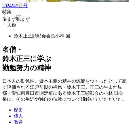
2024年5月号
特集
う
たゆ
倦
まず
弛
まず
一人称
鈴木正三顕彰会会長
小林 誠
名僧・
鈴木正三に学ぶ
勤勉努力の精神
日本人の勤勉性、資本主義の精神の源流をつくったとして高
く評価される江戸前期の禅僧・鈴木正三。正三の生まれ故
郷・愛知県豊田市則定町にある鈴木正三顕彰会の小林 誠会
長に、その生涯や独自の仏教について紐解いていただいた。
歴史
偉人
教育