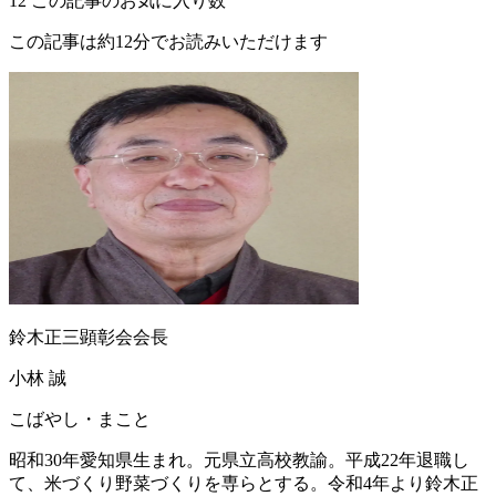
12
この記事のお気に入り数
この記事は約12分でお読みいただけます
鈴木正三顕彰会会長
小林 誠
こばやし・まこと
昭和30年愛知県生まれ。元県立高校教諭。平成22年退職し
て、米づくり野菜づくりを専らとする。令和4年より鈴木正