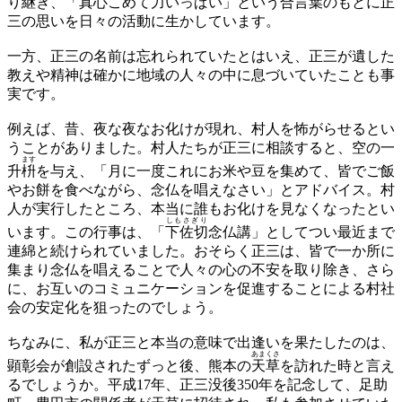
り継ぎ、「真心こめて力いっぱい」という合言葉のもとに正
三の思いを日々の活動に生かしています。
一方、正三の名前は忘れられていたとはいえ、正三が遺した
教えや精神は確かに地域の人々の中に息づいていたことも事
実です。
例えば、昔、夜な夜なお化けが現れ、村人を怖がらせるとい
うことがありました。村人たちが正三に相談すると、空の一
ます
升
枡
を与え、「月に一度これにお米や豆を集めて、皆でご飯
やお餅を食べながら、念仏を唱えなさい」とアドバイス。村
人が実行したところ、本当に誰もお化けを見なくなったとい
しもさぎり
います。この行事は、「
下佐切
念仏講」としてつい最近まで
連綿と続けられていました。おそらく正三は、皆で一か所に
集まり念仏を唱えることで人々の心の不安を取り除き、さら
に、お互いのコミュニケーションを促進することによる村社
会の安定化を狙ったのでしょう。
ちなみに、私が正三と本当の意味で出逢いを果たしたのは、
あまくさ
顕彰会が創設されたずっと後、熊本の
天草
を訪れた時と言え
るでしょうか。平成17年、正三没後350年を記念して、足助