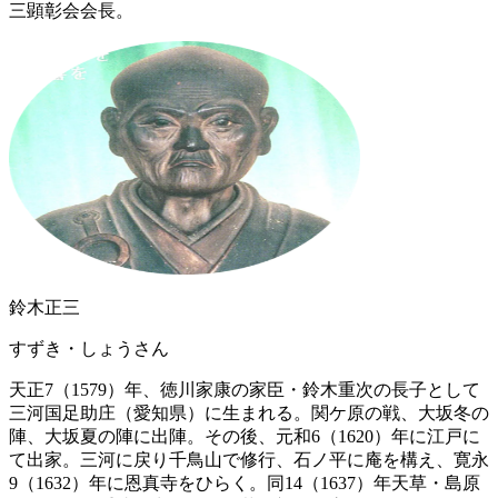
三顕彰会会長。
鈴木正三
すずき・しょうさん
天正7（1579）年、徳川家康の家臣・鈴木重次の長子として
三河国足助庄（愛知県）に生まれる。関ケ原の戦、大坂冬の
陣、大坂夏の陣に出陣。その後、元和6（1620）年に江戸に
て出家。三河に戻り千鳥山で修行、石ノ平に庵を構え、寛永
9（1632）年に恩真寺をひらく。同14（1637）年天草・島原