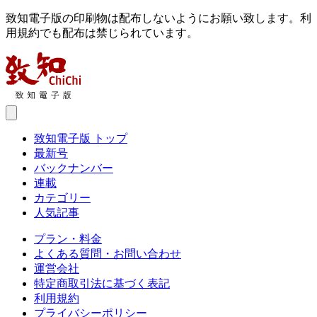
致知電子版の印刷物は配布しないようにお願い致します。利
用規約でも配布は禁じられています。
致知電子版 トップ
最新号
バックナンバー
連載
カテゴリー
人気記事
プラン・料金
よくある質問・お問い合わせ
運営会社
特定商取引法に基づく表記
利用規約
プライバシーポリシー