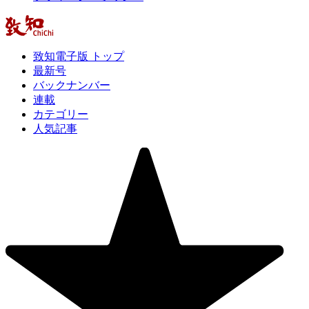
致知電子版 トップ
最新号
バックナンバー
連載
カテゴリー
人気記事