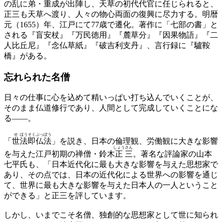
の乱に弟・重成が出陣し、天草の初代代官に任じられると、
正三も天草へ渡り、人々の物心両面の復興に尽力する。明暦
元（1655）年、江戸にて77歳で遷化。著作に「七部の書」と
される『盲安杖』『万民徳用』『麓草分』『因果物語』『二
人比丘尼』『念仏草紙』『破吉利支丹』、言行録に『驢鞍
橋』がある。
忘れられた名僧
日々の仕事に心を込めて精いっぱい打ち込んでいくことが、
そのまま仏道修行であり、人間として完成していくことにな
る――。
せ
ほう
そく
ぶっ
ぽう
「
世
法
即
仏
法
」を説き、日本の倫理観、労働観に大きな影響
しょう
さん
を与えた江戸初期の禅僧・鈴木
正
三
。著名な評論家の山本
七平氏も、「日本近代化に最も大きな影響を与えた思想家で
あり、その点では、日本の近代化による世界への影響を通じ
て、世界に最も大きな影響を与えた日本人の一人ということ
ができる」と正三を評しています。
しかし、いまでこそ名僧、独創的な思想家として世に知られ