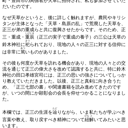
町・豊田市の関係者が天草に招待され、私も参加させていた
だいたのです。
なぜ天草かというと、後に詳しく触れますが、農民やキリシ
タンが主体となった「天草・島原の乱」で荒廃した天草を、
正三が弟の重成らと共に復興させたからです。そのため、正
しげとき
三・重成・
重辰
（正三の実子で重成の養子）の三公は天草の
まつ
鈴木神社に
祀
られており、現地の人々の正三に対する信仰に
あつ
は非常に
篤
いものがありました。
その後も何度か天草を訪れる機会があり、現地の人々との交
流を通じて正三の偉大さを改めて認識すると共に、特に鈴木
神社の田口孝雄宮司には、正三の思いの強さについてしっか
り教えていただきました。以後、正三と真剣に向き合うた
め、「正三七部の書」や関連書籍を読み進めてきたのです
が、いつの間にか顕彰会の会長を仰せつかることになりまし
た。
たど
本欄では、正三の生涯を
辿
りながら、いま私たちが学ぶべき
ひも
と
言葉や教え、取り戻すべき精神について
紐
解
いてみたいと思
います。