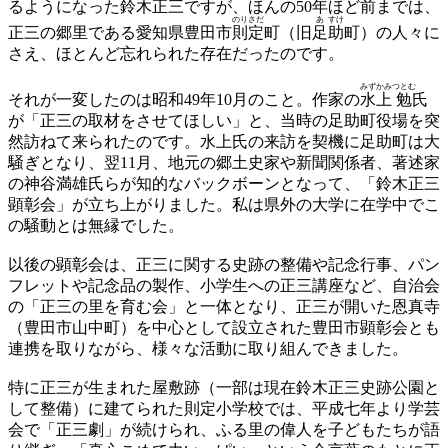
るようになった鈴木正三ですが、ほんの50年ほど前までは、
のりさだ
あ
すけ
正三の郷里である愛知県豊田市
則定
町（旧
足
助
町）の人々に
さえ、ほとんど忘れられた存在だったのです。
みず
かみ
つとむ
それが一変したのは昭和49年10月のこと。作家の
水
上
勉
氏
が「正三の取材をさせてほしい」と、当時の足助町役場を突
然訪ねて来られたのです。水上氏の来訪を契機に足助町は大
騒ぎとなり、翌11月、地元の郷土史家や新聞関係者、著述家
の神谷満雄氏らが知的なバックボーンとなって、「鈴木正三
顕彰会」が立ち上がりました。私は県外の大学に在学中でこ
の騒動とは無縁でした。
以後の顕彰会は、正三に関する史跡の整備や記念行事、パン
フレットや記念品の製作、小学生への正三講座など、自治会
の「正三の里を育む会」と一体となり、正三が開いた恩真寺
（豊田市山中町）を中心として設立された豊田市顕彰会とも
連携を取りながら、様々な活動に取り組んできました。
特に正三が生まれた屋敷跡（一部は現在鈴木正三史跡公園と
して整備）に建てられた則定小学校では、平成七年より学芸
会で「正三劇」が続けられ、ふる里の偉人を子どもたちが語