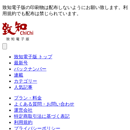
致知電子版の印刷物は配布しないようにお願い致します。利
用規約でも配布は禁じられています。
致知電子版 トップ
最新号
バックナンバー
連載
カテゴリー
人気記事
プラン・料金
よくある質問・お問い合わせ
運営会社
特定商取引法に基づく表記
利用規約
プライバシーポリシー