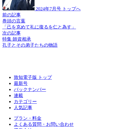
2024年7月号 トップへ
前の記事
巻頭の言葉
「己を克めて礼に
復るを仁と為す」
次の記事
特集 師資相承
孔子とその弟子たち
の物語
致知電子版 トップ
最新号
バックナンバー
連載
カテゴリー
人気記事
プラン・料金
よくある質問・お問い合わせ