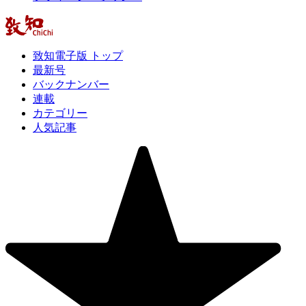
致知電子版 トップ
最新号
バックナンバー
連載
カテゴリー
人気記事