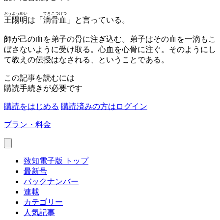
おう
よう
めい
てき
こつ
けつ
王
陽
明
は「
滴
骨
血
」と言っている。
師が己の血を弟子の骨に注ぎ込む。弟子はその血を一滴もこ
ぼさないように受け取る。心血を心骨に注ぐ。そのようにし
て教えの伝授はなされる、ということである。
この記事を読むには
購読手続きが必要です
購読をはじめる
購読済みの方はログイン
プラン・料金
致知電子版 トップ
最新号
バックナンバー
連載
カテゴリー
人気記事