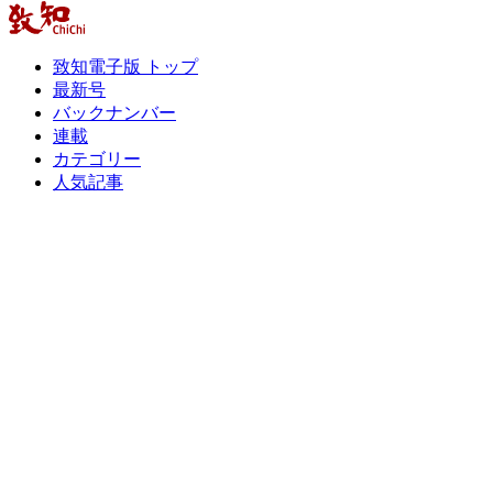
致知電子版 トップ
最新号
バックナンバー
連載
カテゴリー
人気記事