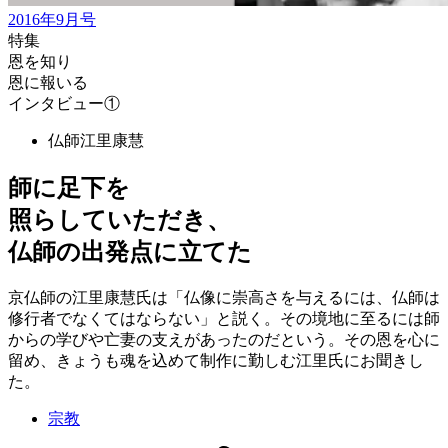
2016年9月号
特集
恩を知り
恩に報いる
インタビュー①
仏師
江里康慧
師に足下を
照らしていただき、
仏師の出発点に立てた
京仏師の江里康慧氏は「仏像に崇高さを与えるには、仏師は
修行者でなくてはならない」と説く。その境地に至るには師
からの学びや亡妻の支えがあったのだという。その恩を心に
留め、きょうも魂を込めて制作に勤しむ江里氏にお聞きし
た。
宗教