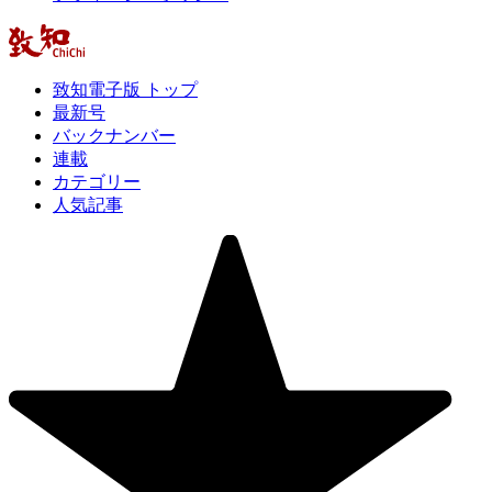
致知電子版 トップ
最新号
バックナンバー
連載
カテゴリー
人気記事