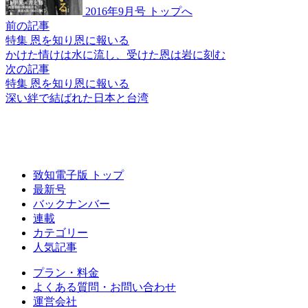
2016年9月号 トップへ
前の記事
特集 恩を知り恩に報いる
かけた情けは水に流し、
受けた恩は岩に刻む
次の記事
特集 恩を知り恩に報いる
深い絆で結ばれた
日本と台湾
致知電子版 トップ
最新号
バックナンバー
連載
カテゴリー
人気記事
プラン・料金
よくある質問・お問い合わせ
運営会社