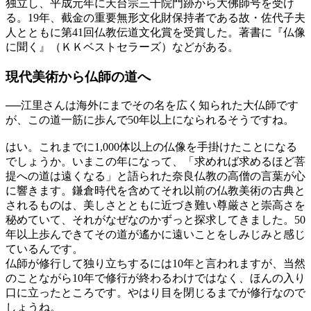
独立し、平成元年に天台宗三千院門跡から大佛師号を受け
る。19年、截金の重要無形文化財保持者である故・佐代子夫
人とともに第41回仏教伝道文化賞を受賞した。著書に『仏像
に聞く』（ＫＫベストセラーズ）などがある。
現代美術から
仏師の道へ
──
江里さんは海外にまでその名を広く知られた大仏師です
が、この道一筋に歩んで50年以上になられるそうですね。
はい。これまでに1,000体以上の仏像を手掛けたことになる
でしょうか。いまこの年になって、「求めれば求めるほど菩
提への道は遠くなる」と語られた奈良仏教の高僧の言葉が心
に響きます。鎌倉時代を含めてそれ以前の仏教美術の古典と
されるものは、美しさとともに近づき難い尊厳さと崇高さを
秘めていて、それがなぜなのかずっと探求してきました。50
年以上歩んできてその道が遙かに遠いことをしみじみと感じ
ているんです。
仏師が修行して独り立ちするには10年と言われますが、当然
のことながら10年で修行が終わるわけではなく、ほんの入り
口に立ったところです。やはり目を閉じるまでが修行なので
しょうね。