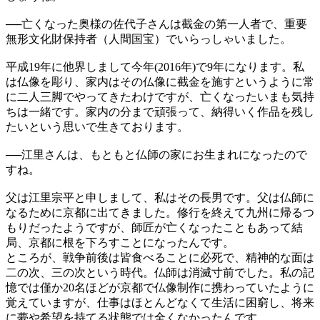
──
亡くなった奥様の佐代子さんは截金の第一人者で、重要
無形文化財保持者（人間国宝）でいらっしゃいました。
平成19年に他界しまして今年(2016年)で9年になります。私
は仏像を彫り、家内はその仏像に截金を施すというように常
に二人三脚でやってきたわけですが、亡くなったいまも気持
ちは一緒です。家内の分まで頑張って、納得いく作品を残し
たいという思いで生きております。
──
江里さんは、もともと仏師の家にお生まれになったので
すね。
父は江里宗平と申しまして、私はその長男です。父は仏師に
なるために京都に出てきました。修行を終えて九州に帰るつ
もりだったようですが、師匠が亡くなったこともあって結
局、京都に根を下ろすことになったんです。
ところが、戦争前後は皆食べることに必死で、精神的な面は
二の次、三の次という時代。仏師は消滅寸前でした。私の記
憶では僅か20名ほどが京都で仏像制作に携わっていたように
覚えていますが、仕事はほとんどなくて生活に困窮し、将来
に夢や希望を持てる状態では全くなかったんです。