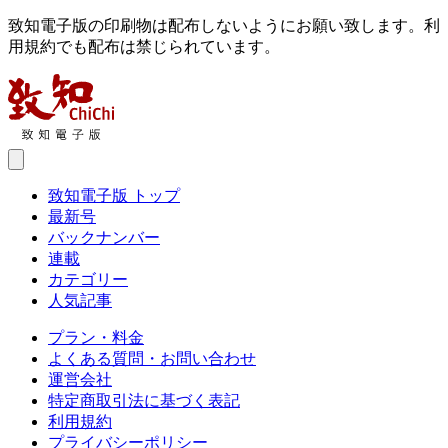
致知電子版の印刷物は配布しないようにお願い致します。利
用規約でも配布は禁じられています。
致知電子版 トップ
最新号
バックナンバー
連載
カテゴリー
人気記事
プラン・料金
よくある質問・お問い合わせ
運営会社
特定商取引法に基づく表記
利用規約
プライバシーポリシー