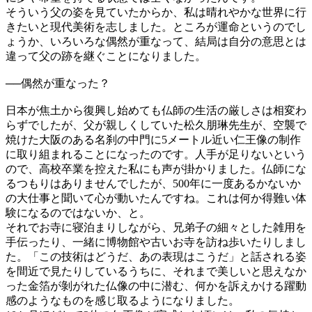
そういう父の姿を見ていたからか、私は晴れやかな世界に行
きたいと現代美術を志しました。ところが運命というのでし
ょうか、いろいろな偶然が重なって、結局は自分の意思とは
違って父の跡を継ぐことになりました。
──
偶然が重なった？
日本が焦土から復興し始めても仏師の生活の厳しさは相変わ
らずでしたが、父が親しくしていた松久朋琳先生が、空襲で
焼けた大阪のある名刹の中門に5メートル近い仁王像の制作
に取り組まれることになったのです。人手が足りないという
ので、高校卒業を控えた私にも声が掛かりました。仏師にな
るつもりはありませんでしたが、500年に一度あるかないか
の大仕事と聞いて心が動いたんですね。これは何か得難い体
験になるのではないか、と。
それでお寺に寝泊まりしながら、兄弟子の細々とした雑用を
手伝ったり、一緒に博物館や古いお寺を訪ね歩いたりしまし
た。「この技術はどうだ、あの表現はこうだ」と話される姿
を間近で見たりしているうちに、それまで美しいと思えなか
った金箔が剝がれた仏像の中に潜む、何かを訴えかける躍動
感のようなものを感じ取るようになりました。