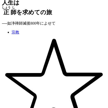
人生は
しょう
し
正
師
を求めての旅
──如浄禅師滅後800年によせて
宗教