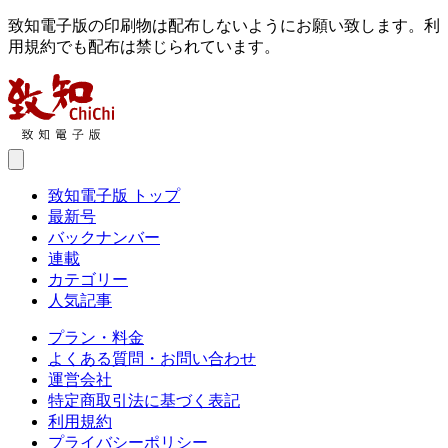
致知電子版の印刷物は配布しないようにお願い致します。利
用規約でも配布は禁じられています。
致知電子版 トップ
最新号
バックナンバー
連載
カテゴリー
人気記事
プラン・料金
よくある質問・お問い合わせ
運営会社
特定商取引法に基づく表記
利用規約
プライバシーポリシー