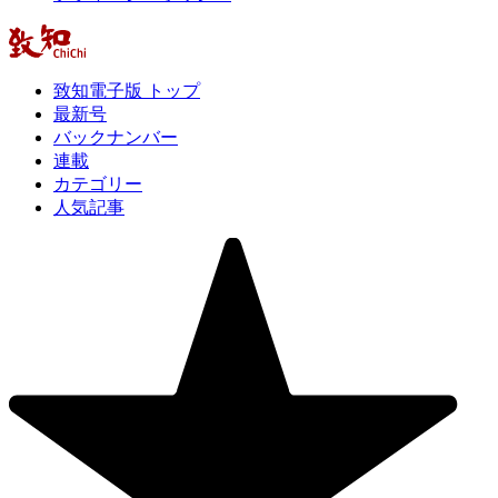
致知電子版 トップ
最新号
バックナンバー
連載
カテゴリー
人気記事