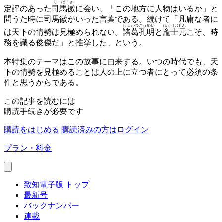
しばき
定評のあった
司馬徽
に会い、「この地方に人物はいるか」と
問うた時に司馬徽がいった言葉である。続けて「凡庸な者に
しょかつこうめい
ほうしげん
は天下の情勢は見極められない。
諸葛孔明
と
龐士元
こそ、時
務を識る俊傑だ」と推挙した、という。
本特集のテーマはこの故事に由来する。いつの時代でも、天
下の情勢を見極めることは人の上に立つ者にとって必須の条
件と思うからである。
この記事を読むには
購読手続きが必要です
購読をはじめる
購読済みの方はログイン
プラン・料金
致知電子版 トップ
最新号
バックナンバー
連載