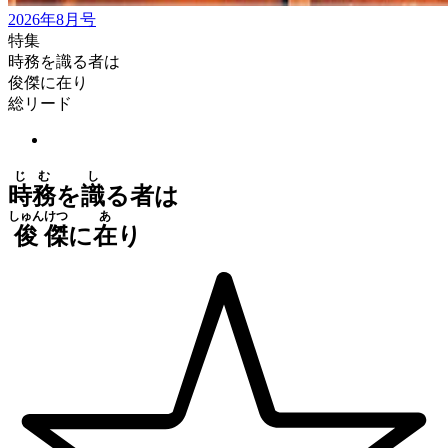
2026年8月号
特集
時務を識る者は
俊傑に在り
総リード
じ
む
し
時
務
を
識
る者は
しゅん
けつ
あ
俊
傑
に
在
り