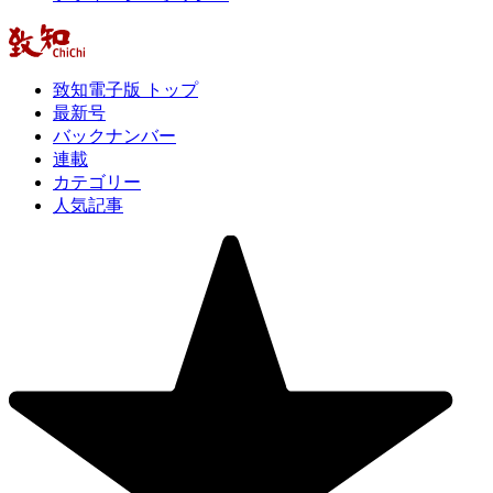
致知電子版 トップ
最新号
バックナンバー
連載
カテゴリー
人気記事