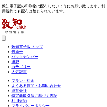
致知電子版の印刷物は配布しないようにお願い致します。利
用規約でも配布は禁じられています。
致知電子版 トップ
最新号
バックナンバー
連載
カテゴリー
人気記事
プラン・料金
よくある質問・お問い合わせ
運営会社
特定商取引法に基づく表記
利用規約
プライバシーポリシー