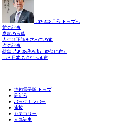
2026年8月号 トップへ
前の記事
巻頭の言葉
人生は
正師を求めての旅
次の記事
特集 時務を識る者は俊傑に在り
いま
日本の進むべき道
致知電子版 トップ
最新号
バックナンバー
連載
カテゴリー
人気記事