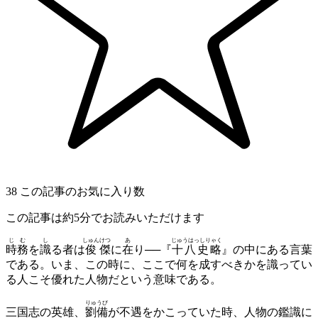
38
この記事のお気に入り数
この記事は約5分でお読みいただけます
じ
む
し
しゅん
けつ
あ
じゅうはっしりゃく
時
務
を
識
る者は
俊
傑
に
在
り──『
十八史略
』の中にある言葉
である。いま、この時に、ここで何を成すべきかを識ってい
る人こそ優れた人物だという意味である。
りゅうび
三国志の英雄、
劉備
が不遇をかこっていた時、人物の鑑識に