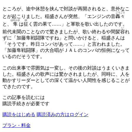
ところが、途中休憩を挟んで対談が再開されると、意外なこ
ごうごう
とが起こりました。稲盛さんが突然、「エンジンの音
轟々
はやぶさ
ゆ
と、
隼
は
征
く雲の果て……」と軍歌を歌い出したのです。
い
前代未聞のことなので驚きましたが、歌い終わるや間髪
容
れ
ずに「加藤隼戦闘隊ですね」と問いかけると、稲盛さんは
「そうです。昨日コンパがあって……」と言われました。
「加藤隼戦闘隊」の大合唱がＪＡＬのコンパの恒例になって
いるのだそうです。
この出来事で雰囲気は一変し、その後の対談はうまくいきま
した。稲盛さんの歌声には驚かされましたが、同時に、人を
動かすリーダーとしての深くて温かい人間性を感じることが
できたのです。
この記事を読むには
購読手続きが必要です
購読をはじめる
購読済みの方はログイン
プラン・料金