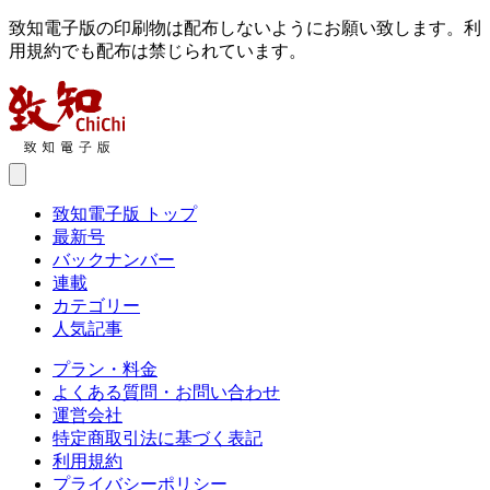
致知電子版の印刷物は配布しないようにお願い致します。利
用規約でも配布は禁じられています。
致知電子版 トップ
最新号
バックナンバー
連載
カテゴリー
人気記事
プラン・料金
よくある質問・お問い合わせ
運営会社
特定商取引法に基づく表記
利用規約
プライバシーポリシー