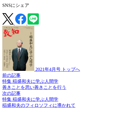
SNSにシェア
2021年4月号 トップへ
前の記事
特集 稲盛和夫に学ぶ人間学
善きことを思い
善きことを行う
次の記事
特集 稲盛和夫に学ぶ人間学
稲盛和夫の
フィロソフィに
導かれて