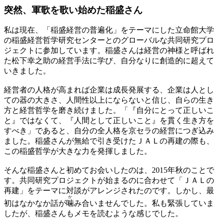
突然、軍歌を
歌い始めた稲盛さん
私は現在、「稲盛経営の普遍化」をテーマにした立命館大学
の稲盛経営哲学研究センターとのグローバルな共同研究プロ
ジェクトに参加しています。稲盛さんは経営の神様と呼ばれ
た松下幸之助の経営手法に学び、自分なりに創造的に超えて
いきました。
経営者の人格が高まれば企業は成長発展する、企業は人とし
ての器の大きさ、人間性以上にならないと信じ、自らの生き
方と経営哲学を磨き続けました。「『自分にとって正しいこ
と』ではなくて、『人間として正しいこと』を貫く生き方を
すべき」であると、自分の全人格を京セラの経営につぎ込み
ました。稲盛さんが無給で引き受けたＪＡＬの再建の際も、
この稲盛哲学が大きな力を発揮しました。
そんな稲盛さんと初めてお会いしたのは、2015年秋のことで
す。共同研究プロジェクトが始まるのに合わせて「ＪＡＬの
再建」をテーマに対談がアレンジされたのです。しかし、最
か
初はなかなか話が
噛
み合いませんでした。私も緊張していま
したが、稲盛さんもメモを読むような感じでした。