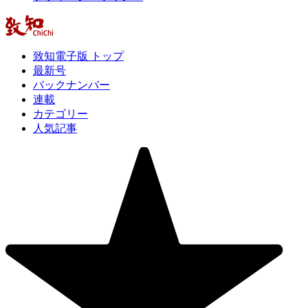
致知電子版 トップ
最新号
バックナンバー
連載
カテゴリー
人気記事