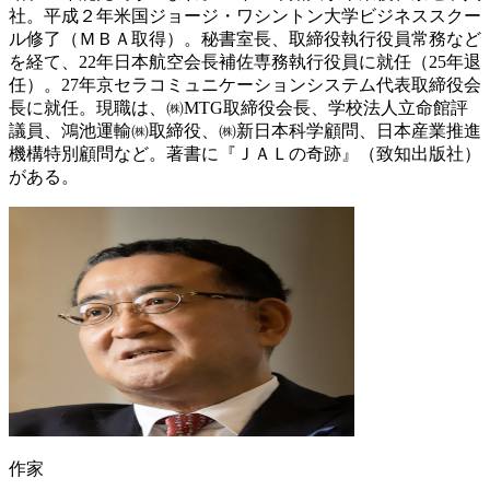
社。平成２年米国ジョージ・ワシントン大学ビジネススクー
ル修了（ＭＢＡ取得）。秘書室長、取締役執行役員常務など
を経て、22年日本航空会長補佐専務執行役員に就任（25年退
任）。27年京セラコミュニケーションシステム代表取締役会
長に就任。現職は、㈱MTG取締役会長、学校法人立命館評
議員、鴻池運輸㈱取締役、㈱新日本科学顧問、日本産業推進
機構特別顧問など。著書に『ＪＡＬの奇跡』（致知出版社）
がある。
作家