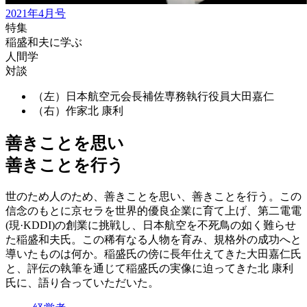
2021年4月号
特集
稲盛和夫に学ぶ
人間学
対談
（左）日本航空元会長補佐専務執行役員
大田嘉仁
（右）作家
北 康利
善きことを思い
善きことを行う
世のため人のため、善きことを思い、善きことを行う。この
信念のもとに京セラを世界的優良企業に育て上げ、第二電電
(現·KDDI)の創業に挑戦し、日本航空を不死鳥の如く難らせ
た稲盛和夫氏。この稀有なる人物を育み、規格外の成功へと
導いたものは何か。稲盛氏の傍に長年仕えてきた大田嘉仁氏
と、評伝の執筆を通じて稲盛氏の実像に迫ってきた北 康利
氏に、語り合っていただいた。