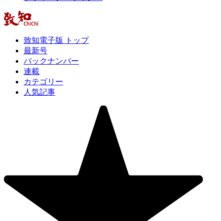
致知電子版 トップ
最新号
バックナンバー
連載
カテゴリー
人気記事