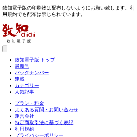
致知電子版の印刷物は配布しないようにお願い致します。利
用規約でも配布は禁じられています。
致知電子版 トップ
最新号
バックナンバー
連載
カテゴリー
人気記事
プラン・料金
よくある質問・お問い合わせ
運営会社
特定商取引法に基づく表記
利用規約
プライバシーポリシー