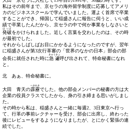
大田
京セラに入社して13年目の1991年、36歳の時です。
私はその前年まで、京セラの海外留学制度に応募してアメリ
カのビジネススクールで学んでいました。運よく首席で卒業
することができ、帰国して稲盛さんに報告に伺うと、いい成
績で卒業したんだから、京セラの中で何か事業をしなさいと
はっぱ
発破
をかけられました。近しく言葉を交わしたのは、その時
が最初でした。
それからしばしばお目にかかるようになったのですが、翌年
に稲盛さんが第3次行革審の「世界のなかの日本」部会の部
きゅうきょ
会長に就任された時に
急遽
呼び出されて、特命秘書になれ
と。
北
あぁ、特命秘書に。
へきれき
大田
青天の
霹靂
でした。他の部会メンバーの秘書の方は大
企業の役員クラスでしたから、身の引き締まる思いがしまし
た。
その時から私は、稲盛さんと一緒に毎週2、3日東京へ行っ
て、行革の事前レクチャーを受け、部会に出席し、終わった
後にレビューをするようになりましたが、とにかく緊張の連
続でした。