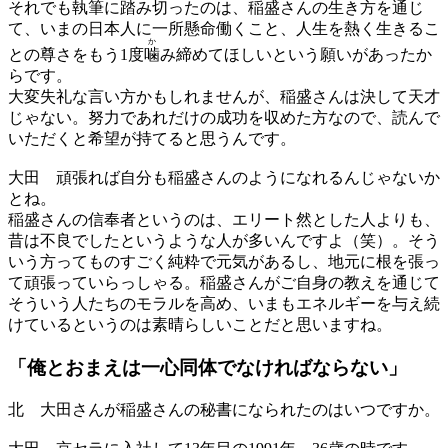
それでも執筆に踏み切ったのは、稲盛さんの生き方を通じ
て、いまの日本人に一所懸命働くこと、人生を熱く生きるこ
か
との尊さをもう1度
噛
み締めてほしいという願いがあったか
らです。
大変失礼な言い方かもしれませんが、稲盛さんは決して天才
じゃない。努力であれだけの成功を収めた方なので、読んで
いただくと希望が持てると思うんです。
大田
頑張れば自分も稲盛さんのようになれるんじゃないか
とね。
稲盛さんの信奉者というのは、エリート然とした人よりも、
昔は不良でしたというような人が多いんですよ（笑）。そう
いう方ってものすごく純粋で元気があるし、地元に根を張っ
て頑張っていらっしゃる。稲盛さんがご自身の教えを通じて
そういう人たちのモラルを高め、いまもエネルギーを与え続
けているというのは素晴らしいことだと思いますね。
「俺とおまえは
一心同体でなければならない」
北
大田さんが稲盛さんの秘書になられたのはいつですか。