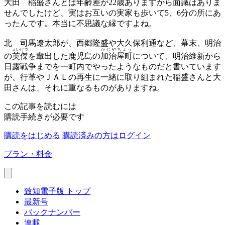
大田
稲盛さんとは年齢差が22歳ありますから面識はありま
せんでしたけど、実はお互いの実家も歩いて5、6分の所にあ
ったんです。本当に不思議な縁ですよね。
北
司馬遼太郎が、西郷隆盛や大久保利通など、幕末、明治
えいけつ
かじやちょう
の
英傑
を輩出した鹿児島の
加治屋町
について、明治維新から
日露戦争までを一町内でやったようなものだと書いています
が、行革やＪＡＬの再生に一緒に取り組まれた稲盛さんと大
田さんは、それに重なるものがありますね。
この記事を読むには
購読手続きが必要です
購読をはじめる
購読済みの方はログイン
プラン・料金
致知電子版 トップ
最新号
バックナンバー
連載