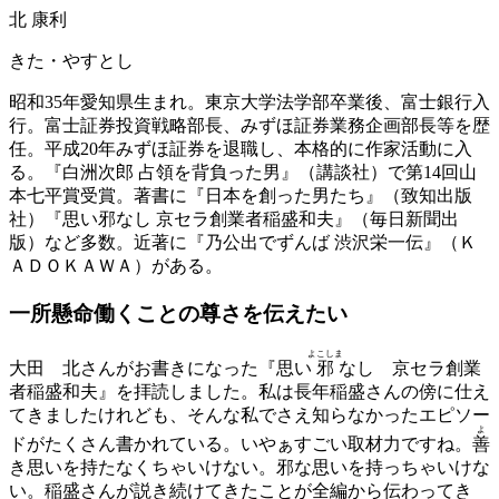
北 康利
きた・やすとし
昭和35年愛知県生まれ。東京大学法学部卒業後、富士銀行入
行。富士証券投資戦略部長、みずほ証券業務企画部長等を歴
任。平成20年みずほ証券を退職し、本格的に作家活動に入
る。『白洲次郎 占領を背負った男』（講談社）で第14回山
本七平賞受賞。著書に『日本を創った男たち』（致知出版
社）『思い邪なし 京セラ創業者稲盛和夫』（毎日新聞出
版）など多数。近著に『乃公出でずんば 渋沢栄一伝』（Ｋ
ＡＤＯＫＡＷＡ）がある。
一所懸命働くことの
尊さを伝えたい
よこしま
大田
北さんがお書きになった『思い
邪
なし 京セラ創業
者稲盛和夫』を拝読しました。私は長年稲盛さんの傍に仕え
てきましたけれども、そんな私でさえ知らなかったエピソー
よ
ドがたくさん書かれている。いやぁすごい取材力ですね。
善
き思いを持たなくちゃいけない。邪な思いを持っちゃいけな
い。稲盛さんが説き続けてきたことが全編から伝わってき