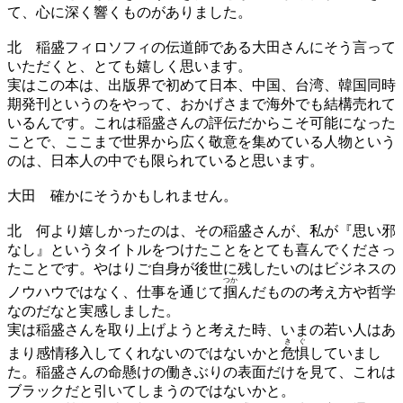
て、心に深く響くものがありました。
北
稲盛フィロソフィの伝道師である大田さんにそう言って
いただくと、とても嬉しく思います。
実はこの本は、出版界で初めて日本、中国、台湾、韓国同時
期発刊というのをやって、おかげさまで海外でも結構売れて
いるんです。これは稲盛さんの評伝だからこそ可能になった
ことで、ここまで世界から広く敬意を集めている人物という
のは、日本人の中でも限られていると思います。
大田
確かにそうかもしれません。
北
何より嬉しかったのは、その稲盛さんが、私が『思い邪
なし』というタイトルをつけたことをとても喜んでくださっ
たことです。やはりご自身が後世に残したいのはビジネスの
つか
ノウハウではなく、仕事を通じて
掴
んだものの考え方や哲学
なのだなと実感しました。
実は稲盛さんを取り上げようと考えた時、いまの若い人はあ
きぐ
まり感情移入してくれないのではないかと
危惧
していまし
た。稲盛さんの命懸けの働きぶりの表面だけを見て、これは
ブラックだと引いてしまうのではないかと。