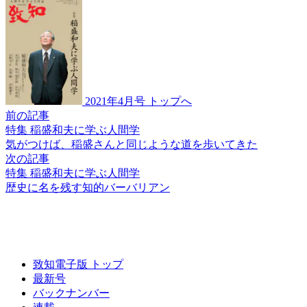
2021年4月号 トップへ
前の記事
特集 稲盛和夫に学ぶ人間学
気がつけば、稲盛さんと
同じような道を歩いてきた
次の記事
特集 稲盛和夫に学ぶ人間学
歴史に名を残す
知的バーバリアン
致知電子版 トップ
最新号
バックナンバー