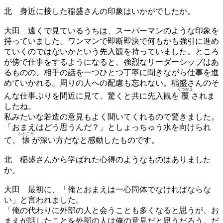
北
身近に接した稲盛さんの印象はいかがでしたか。
大田
遠くで見ているうちは、スーパーマンのような印象を
持っていました。ワンマンで即断即決で何もかも強引に進め
ていくのではないかという先入観を持っていました。ところ
が傍で仕事をするようになると、強烈なリーダーシップはあ
るものの、相手の話を一つひとつ丁寧に聞きながら仕事を進
めていかれる。周りの人への配慮も忘れない。稲盛さんのそ
くつがえ
んな仕事ぶりを間近に見て、驚くと共に先入観を
覆
されま
したね。
私みたいな若造の意見もよく聞いてくれるので驚きました。
「おまえはどう思うんだ？」としょっちゅう水を向けられ
ふところ
て、
懐
が深い方だなと感動したものです。
北
稲盛さんから学ばれた心得のようなものはありました
か。
大田
最初に、「俺とおまえは一心同体でなければならな
い」と言われました。
「俺の代わりに外部の人と会うことも多くなると思うが、お
まえが話したことを外部の人は俺の意見だと思うだろう。だ