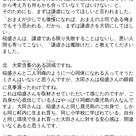
から考え方も何もかも合っていなくてはいけない」と。
そのためにも、まずは謙虚になってほしいと言われました。
ごうまん
「おまえが少しでも
傲慢
になれば、おまえの上司である俺ま
でもそう思われる。だから、まずは謙虚さを大切にしてほし
い」
稲盛さんは、謙虚である限り失敗することはないし、悪い人
間も寄ってこない。「謙虚さは魔除けだ」と教えてください
ました。
がんちく
くんかい
北
大変
含蓄
のある
訓戒
ですね。
ににんばおり
稲盛さんと
二人羽織
のように一心同体になれる人ってそうた
くさんはいないと思うんですが、大田さんは稲盛さんの眼鏡
かな
に見事
適
ったわけですね。
これは稲盛さんを取材させていただいて感じたのですが、ご
自身が心底信じている人はやっぱり同郷の鹿児島の人なんで
すよ。大田さんは、稲盛さんと同じ鹿児島のご出身で、しか
も同じ町内に生まれ育ち、同じ小学校に学ばれている。自分
と同じ環境で生まれ育った大田さんに対する安心感は、間違
いなくあると思うんです。