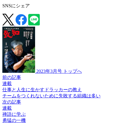
SNSにシェア
2023年3月号 トップへ
前の記事
連載
仕事と人生に生かすドラッカーの教え
チームをつくれないために
失敗する組織は多い
次の記事
連載
禅語に学ぶ
勇猛の一機