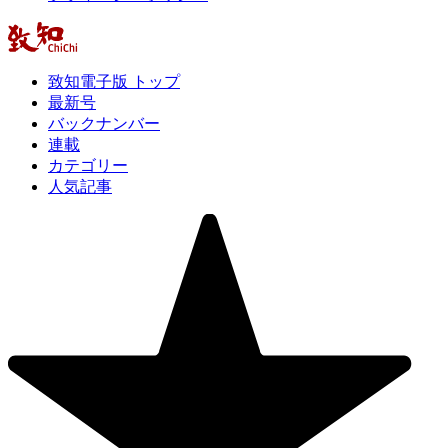
致知電子版 トップ
最新号
バックナンバー
連載
カテゴリー
人気記事