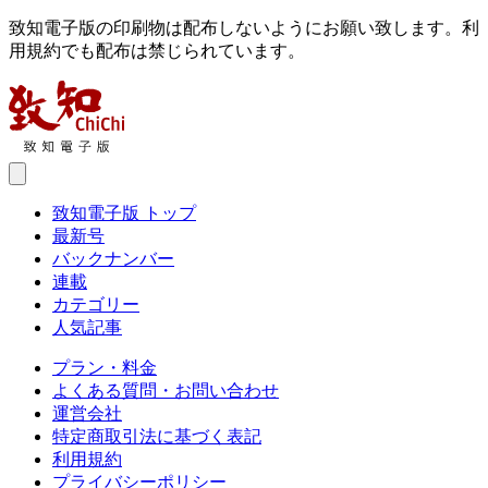
致知電子版の印刷物は配布しないようにお願い致します。利
用規約でも配布は禁じられています。
致知電子版 トップ
最新号
バックナンバー
連載
カテゴリー
人気記事
プラン・料金
よくある質問・お問い合わせ
運営会社
特定商取引法に基づく表記
利用規約
プライバシーポリシー