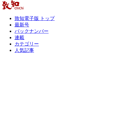
致知電子版 トップ
最新号
バックナンバー
連載
カテゴリー
人気記事