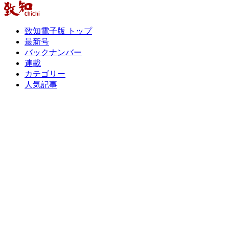
致知電子版 トップ
最新号
バックナンバー
連載
カテゴリー
人気記事