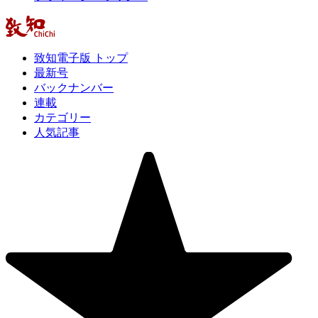
致知電子版 トップ
最新号
バックナンバー
連載
カテゴリー
人気記事