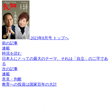
2023年8月号 トップへ
前の記事
連載
時流を読む
日本人にとっての
最大のテーマ、それは
「自立」の二字であ
る
次の記事
連載
意見・判断
教育への投資は
国家百年の大計