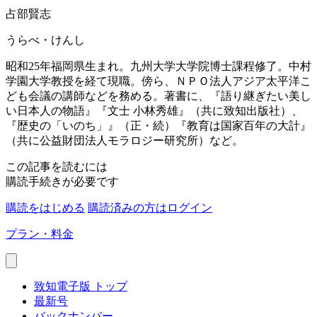
占部賢志
うらべ・けんし
昭和25年福岡県生まれ。九州大学大学院博士課程修了。中村
学園大学教授を経て現職。傍ら、ＮＰＯ法人アジア太平洋こ
ども会議の講師などを務める。著書に、『語り継ぎたい美し
い日本人の物語』『文士 小林秀雄』（共に致知出版社）、
『歴史の「いのち」』（正・続）『教育は国家百年の大計』
（共に公益財団法人モラロジー研究所）など。
この記事を読むには
購読手続きが必要です
購読をはじめる
購読済みの方はログイン
プラン・料金
致知電子版 トップ
最新号
バックナンバー