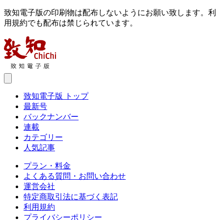
致知電子版の印刷物は配布しないようにお願い致します。利
用規約でも配布は禁じられています。
致知電子版 トップ
最新号
バックナンバー
連載
カテゴリー
人気記事
プラン・料金
よくある質問・お問い合わせ
運営会社
特定商取引法に基づく表記
利用規約
プライバシーポリシー