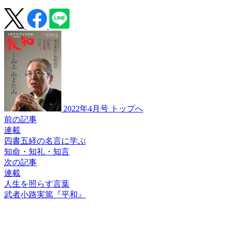
2022年4月号 トップへ
前の記事
連載
四書五経の名言に学ぶ
知命・知礼・知言
次の記事
連載
人生を照らす言葉
武者小路実篤『平和』