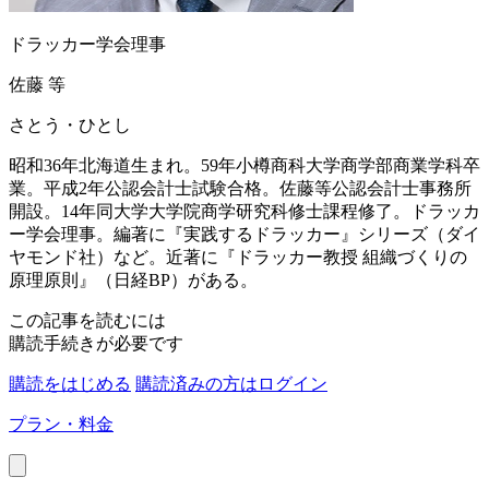
ドラッカー学会理事
佐藤 等
さとう・ひとし
昭和36年北海道生まれ。59年小樽商科大学商学部商業学科卒
業。平成2年公認会計士試験合格。佐藤等公認会計士事務所
開設。14年同大学大学院商学研究科修士課程修了。ドラッカ
ー学会理事。編著に『実践するドラッカー』シリーズ（ダイ
ヤモンド社）など。近著に『ドラッカー教授 組織づくりの
原理原則』（日経BP）がある。
この記事を読むには
購読手続きが必要です
購読をはじめる
購読済みの方はログイン
プラン・料金