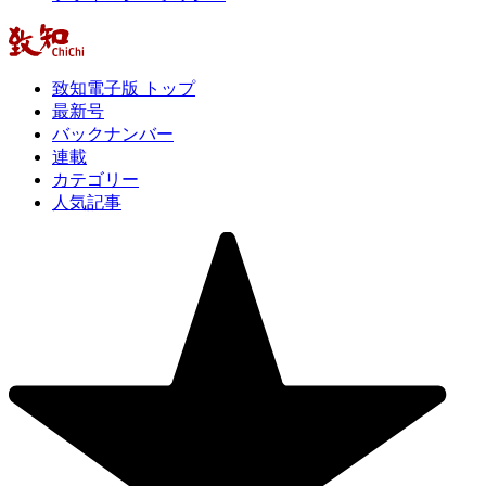
致知電子版 トップ
最新号
バックナンバー
連載
カテゴリー
人気記事