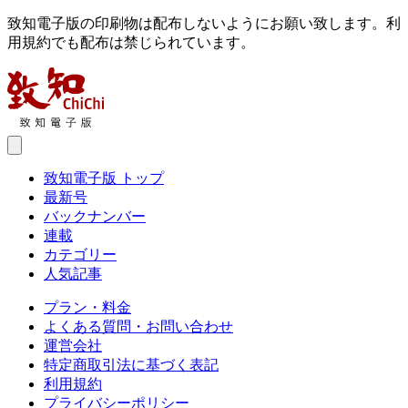
致知電子版の印刷物は配布しないようにお願い致します。利
用規約でも配布は禁じられています。
致知電子版 トップ
最新号
バックナンバー
連載
カテゴリー
人気記事
プラン・料金
よくある質問・お問い合わせ
運営会社
特定商取引法に基づく表記
利用規約
プライバシーポリシー