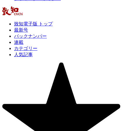
致知電子版 トップ
最新号
バックナンバー
連載
カテゴリー
人気記事