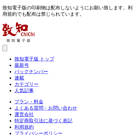
致知電子版の印刷物は配布しないようにお願い致します。利
用規約でも配布は禁じられています。
致知電子版 トップ
最新号
バックナンバー
連載
カテゴリー
人気記事
プラン・料金
よくある質問・お問い合わせ
運営会社
特定商取引法に基づく表記
利用規約
プライバシーポリシー