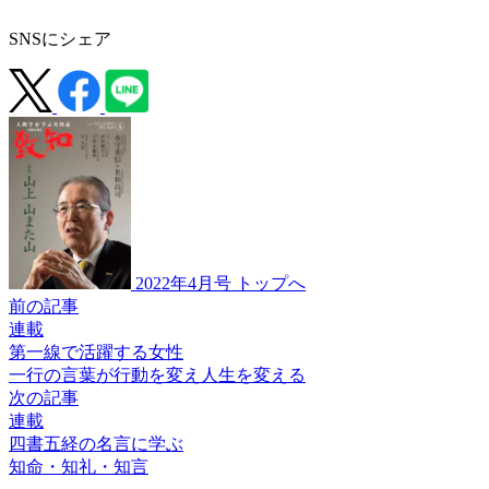
SNSにシェア
2022年4月号 トップへ
前の記事
連載
第一線で活躍する女性
一行の言葉が
行動を変え人生を変える
次の記事
連載
四書五経の名言に学ぶ
知命・知礼・知言