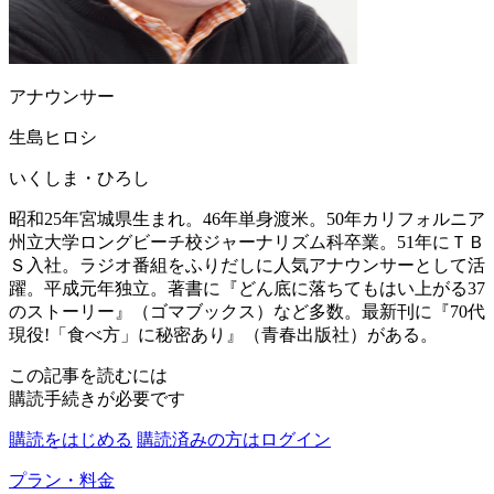
アナウンサー
生島ヒロシ
いくしま・ひろし
昭和25年宮城県生まれ。46年単身渡米。50年カリフォルニア
州立大学ロングビーチ校ジャーナリズム科卒業。51年にＴＢ
Ｓ入社。ラジオ番組をふりだしに人気アナウンサーとして活
躍。平成元年独立。著書に『どん底に落ちてもはい上がる37
のストーリー』（ゴマブックス）など多数。最新刊に『70代
現役!「食べ方」に秘密あり』（青春出版社）がある。
この記事を読むには
購読手続きが必要です
購読をはじめる
購読済みの方はログイン
プラン・料金