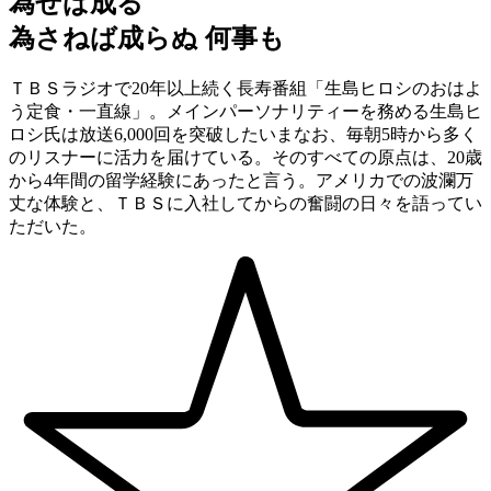
為せば成る
為さねば成らぬ 何事も
ＴＢＳラジオで20年以上続く長寿番組「生島ヒロシのおはよ
う定食・一直線」。メインパーソナリティーを務める生島ヒ
ロシ氏は放送6,000回を突破したいまなお、毎朝5時から多く
のリスナーに活力を届けている。そのすべての原点は、20歳
から4年間の留学経験にあったと言う。アメリカでの波瀾万
丈な体験と、ＴＢＳに入社してからの奮闘の日々を語ってい
ただいた。