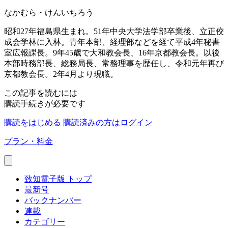
なかむら・けんいちろう
昭和27年福島県生まれ。51年中央大学法学部卒業後、立正佼
成会学林に入林。青年本部、経理部などを経て平成4年秘書
室広報課長。9年45歳で大和教会長、16年京都教会長。以後
本部時務部長、総務局長、常務理事を歴任し、令和元年再び
京都教会長。2年4月より現職。
この記事を読むには
購読手続きが必要です
購読をはじめる
購読済みの方はログイン
プラン・料金
致知電子版 トップ
最新号
バックナンバー
連載
カテゴリー