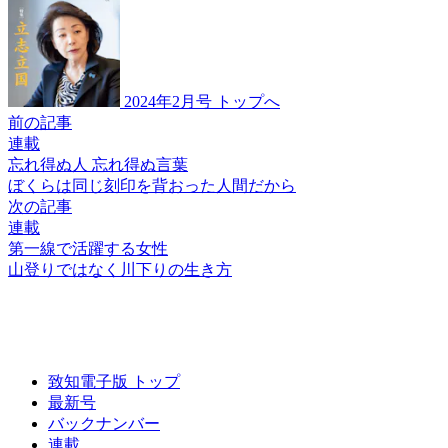
2024年2月号 トップへ
前の記事
連載
忘れ得ぬ人 忘れ得ぬ言葉
ぼくらは同じ
刻印を背おった
人間だから
次の記事
連載
第一線で活躍する女性
山登りではなく
川下りの生き方
致知電子版 トップ
最新号
バックナンバー
連載