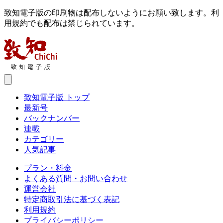
致知電子版の印刷物は配布しないようにお願い致します。利
用規約でも配布は禁じられています。
致知電子版 トップ
最新号
バックナンバー
連載
カテゴリー
人気記事
プラン・料金
よくある質問・お問い合わせ
運営会社
特定商取引法に基づく表記
利用規約
プライバシーポリシー