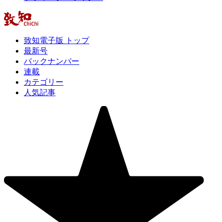
致知電子版 トップ
最新号
バックナンバー
連載
カテゴリー
人気記事