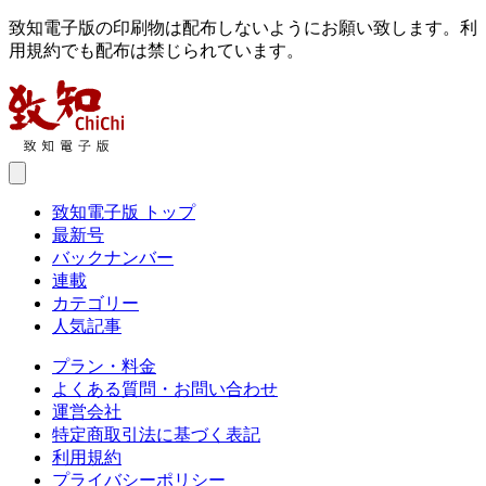
致知電子版の印刷物は配布しないようにお願い致します。利
用規約でも配布は禁じられています。
致知電子版 トップ
最新号
バックナンバー
連載
カテゴリー
人気記事
プラン・料金
よくある質問・お問い合わせ
運営会社
特定商取引法に基づく表記
利用規約
プライバシーポリシー