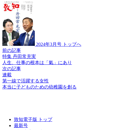
2024年3月号 トップへ
前の記事
特集 丹田常充実
人生、仕事の根本は
「氣」にあり
次の記事
連載
第一線で活躍する女性
本当に子どものための
幼稚園を創る
致知電子版 トップ
最新号