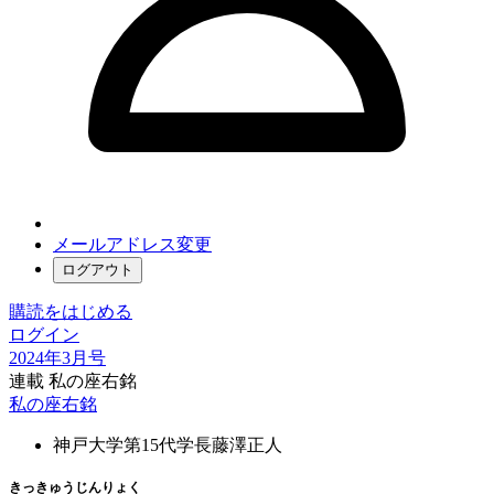
メールアドレス変更
ログアウト
購読をはじめる
ログイン
2024年3月号
連載 私の座右銘
私の座右銘
神戸大学第15代学長
藤澤正人
きっ
きゅう
じん
りょく