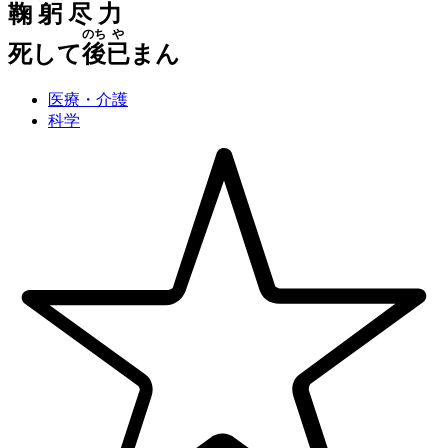
鞠
躬
尽
力
のち
や
死して
後
已
まん
医療・介護
科学