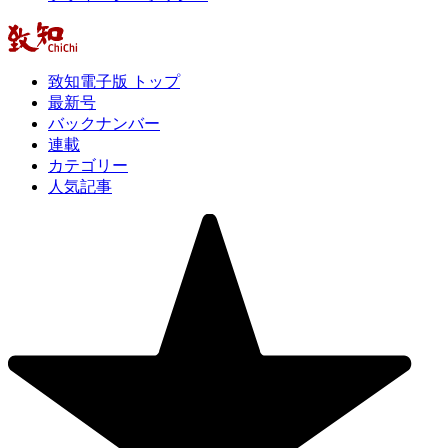
致知電子版 トップ
最新号
バックナンバー
連載
カテゴリー
人気記事