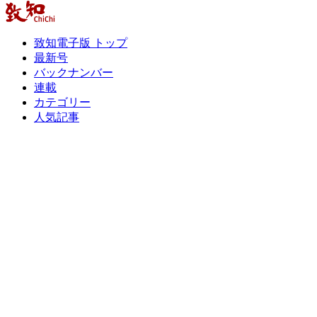
致知電子版 トップ
最新号
バックナンバー
連載
カテゴリー
人気記事