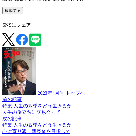
移動する
SNSにシェア
2023年4月号 トップへ
前の記事
特集 人生の四季をどう生きるか
人生の旅立ちに
立ち会って
次の記事
特集 人生の四季をどう生きるか
心に寄り添う
葬祭業を目指して