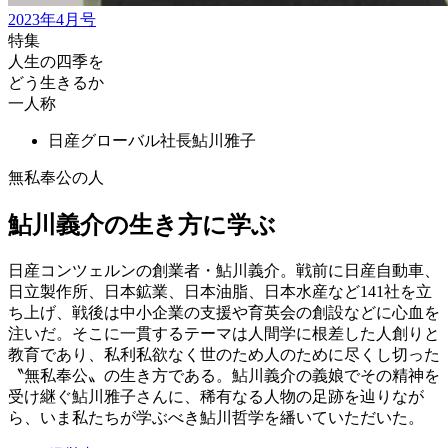
2023年4月号
特集
人生の四季を
どう生きるか
一人称
日産グローバル社長
鮎川雅子
無私奉公の人
鮎川義介の生き方に学ぶ
日産コンツェルンの創業者・鮎川義介。戦前に日産自動車、
日立製作所、日本鉱業、日本油脂、日本水産など141社を立
ち上げ、戦後は中小企業の支援や育英会の創設などに心血を
注いだ。そこに一貫するテーマは人間学に根差した人創りと
教育であり、私利私欲なく世のため人のために尽くし切った
〝無私奉公〟の生き方である。鮎川義介の義娘でその精神を
受け継ぐ鮎川雅子さんに、稀有なる人物の足跡を辿りなが
ら、いま私たちが学ぶべき鮎川哲学を繙いていただいた。