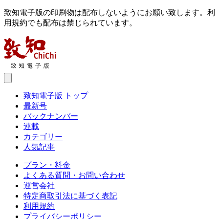
致知電子版の印刷物は配布しないようにお願い致します。利
用規約でも配布は禁じられています。
致知電子版 トップ
最新号
バックナンバー
連載
カテゴリー
人気記事
プラン・料金
よくある質問・お問い合わせ
運営会社
特定商取引法に基づく表記
利用規約
プライバシーポリシー