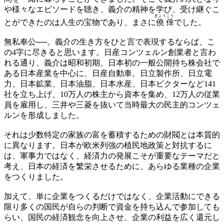
や様々なエピソードを聴き、義介の精神を学び、受け継ぐこ
ぎょう
こう
とができたのは人生の宝物であり、まさに
僥
倖
でした。
無私奉公──。義介の生き方をひと言で表現するならば、こ
の4字に尽きると思います。日産コンツェルン創業者と言わ
れる通り、義介は昭和初期、日本初の一般公開持ち株会社で
ある日本産業を中心に、日産自動車、日立製作所、日立電
力、日本鉱業、日本油脂、日本水産、日本ビクターなど141
社を立ち上げ、10万人の株主から資本を集め、12万人の従業
員を雇用し、三井や三菱を抜いて当時最大の民主的コンツェ
ルンを形成しました。
それは少数特定の家族の富を蓄積するための財閥とは本質的
に異なります。日本が欧米列強の植民地政策と対抗するに
は、軍事力ではなく、経済力の発展こそが重要なテーマだと
考え、日本の経済を繁栄させるために、あらゆる業種の企業
をつくりました。
加えて、単に企業をつくるだけではなく、企業活動にできる
限り多くの国民が自らの判断で資金を持ち込んで参加しても
らい、国民の経済観念を向上させ、企業の利益を広く還元し