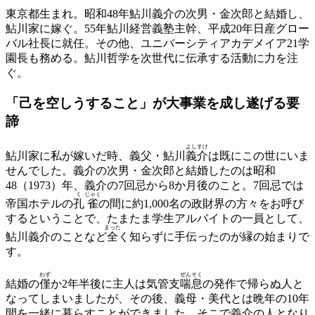
東京都生まれ。昭和48年鮎川義介の次男・金次郎と結婚し、
鮎川家に嫁ぐ。55年鮎川経営義塾主幹、平成20年日産グロー
バル社長に就任。その他、ユニバーシティアカデメイア21学
園長も務める。鮎川哲学を次世代に伝承する活動に力を注
ぐ。
「己を空しうすること」が
大事業を成し遂げる要
諦
よし
すけ
鮎川家に私が嫁いだ時、義父・鮎川
義
介
は既にこの世にいま
せんでした。義介の次男・金次郎と結婚したのは昭和
48（1973）年、義介の7回忌から8か月後のこと。7回忌では
く
じゃく
帝国ホテルの
孔
雀
の間に約1,000名の政財界の方々をお呼び
するということで、たまたま学生アルバイトの一員として、
まった
鮎川義介のことなど
全
く知らずに手伝ったのが縁の始まりで
す。
わず
ぜん
そく
結婚の
僅
か2年半後に主人は気管支
喘
息
の発作で帰らぬ人と
なってしまいましたが、その後、義母・美代とは晩年の10年
間を一緒に暮らすことができました。そこで義介の人となり