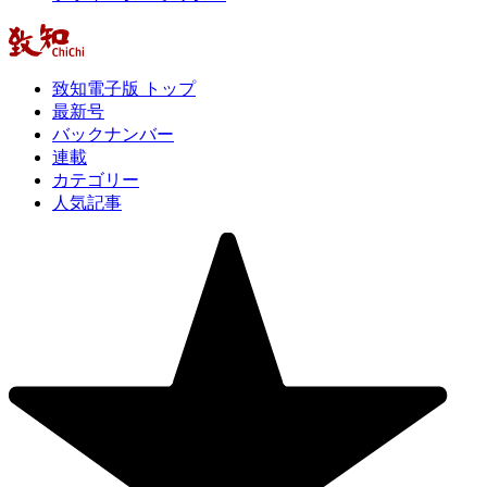
致知電子版 トップ
最新号
バックナンバー
連載
カテゴリー
人気記事