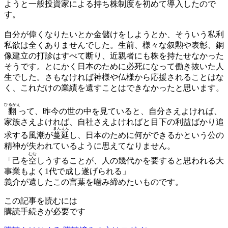
ようと一般投資家による持ち株制度を初めて導入したので
す。
自分が偉くなりたいとか金儲けをしようとか、そういう私利
私欲は全くありませんでした。生前、様々な叙勲や表彰、銅
像建立の打診はすべて断り、近親者にも株を持たせなかった
そうです。とにかく日本のために必死になって働き抜いた人
生でした。さもなければ神様や仏様から応援されることはな
く、これだけの業績を遺すことはできなかったと思います。
ひるがえ
翻
って、昨今の世の中を見ていると、自分さえよければ、
家族さえよければ、自社さえよければと目下の利益ばかり追
まん
えん
求する風潮が
蔓
延
し、日本のために何ができるかという公の
精神が失われているように思えてなりません。
むな
「己を
空
しうすることが、人の幾代かを要すると思われる大
事業もよく1代で成し遂げられる」
義介が遺したこの言葉を噛み締めたいものです。
この記事を読むには
購読手続きが必要です