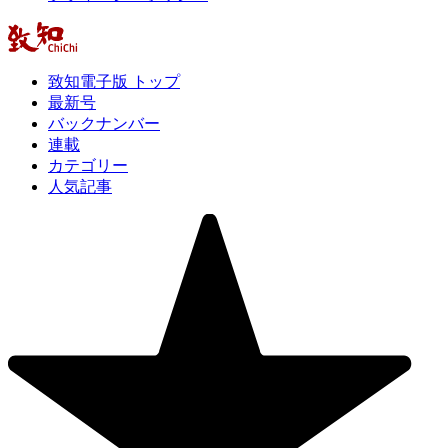
致知電子版 トップ
最新号
バックナンバー
連載
カテゴリー
人気記事