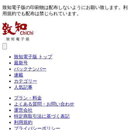
致知電子版の印刷物は配布しないようにお願い致します。利
用規約でも配布は禁じられています。
致知電子版 トップ
最新号
バックナンバー
連載
カテゴリー
人気記事
プラン・料金
よくある質問・お問い合わせ
運営会社
特定商取引法に基づく表記
利用規約
プライバシーポリシー