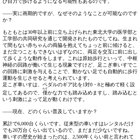
び自力で歩けるようになる可能性もあるのです。
——
実に画期的ですが、なぜそのようなことが可能なのです
か？
もともとは30年以上前に立ち上げられた東北大学の医学部と
工学部の共同研究を通じて開発されたものでしてね。生まれ
て間もない赤ちゃんの両脇を抱えてちょっと前に傾けると、
まだ立つこともできないはずなのに、両足を交互に前に出し
て歩くような動作をします。これは原始歩行といって、中枢
神経の回路が働いて生じる現象ですけど、足こぎ車いすでこ
の回路に刺激を与えることで、動かない足でも自動的に歩行
運動を生じさせると考えられています。
足こぎ車いすは、ペダルのギア比を1対0・8と極めて軽く設
わず
定してあるので、
僅
かな力でも踏み込めますし、踏み込むと
いう刺激によって足が動くわけです。
——
現在、どのくらい普及していますか？
累計で6,000台くらいです。従来型の車いすはレンタルだけ
でも20万台くらい出ているので、まだまだ少ないですね。
車いすの歴史が始まったのは、2,500年くらい前と言われて