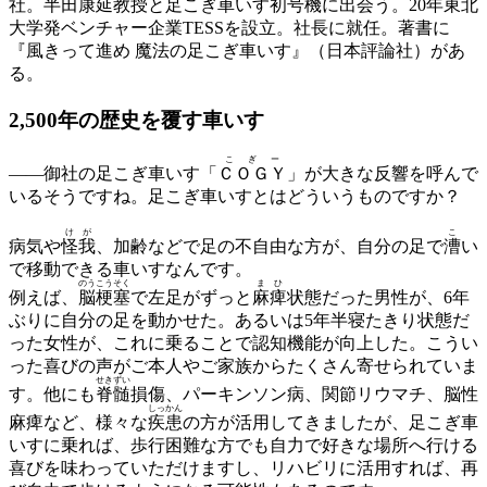
社。半田康延教授と足こぎ車いす初号機に出会う。20年東北
大学発ベンチャー企業TESSを設立。社長に就任。著書に
『風きって進め 魔法の足こぎ車いす』（日本評論社）があ
る。
2,500年の歴史を覆す車いす
こぎー
——
御社の足こぎ車いす「
ＣＯＧＹ
」が大きな反響を呼んで
いるそうですね。足こぎ車いすとはどういうものですか？
けが
こ
病気や
怪我
、加齢などで足の不自由な方が、自分の足で
漕
い
で移動できる車いすなんです。
のうこうそく
まひ
例えば、
脳梗塞
で左足がずっと
麻痺
状態だった男性が、6年
ぶりに自分の足を動かせた。あるいは5年半寝たきり状態だ
った女性が、これに乗ることで認知機能が向上した。こうい
った喜びの声がご本人やご家族からたくさん寄せられていま
せきずい
す。他にも
脊髄
損傷、パーキンソン病、関節リウマチ、脳性
しっかん
麻痺など、様々な
疾患
の方が活用してきましたが、足こぎ車
いすに乗れば、歩行困難な方でも自力で好きな場所へ行ける
喜びを味わっていただけますし、リハビリに活用すれば、再