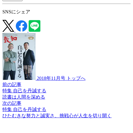
SNSにシェア
2018年11月号 トップへ
前の記事
特集 自己を丹誠する
読書は人間を深める
次の記事
特集 自己を丹誠する
ひたむきな努力と誠実さ、
挑戦心が人生を切り開く