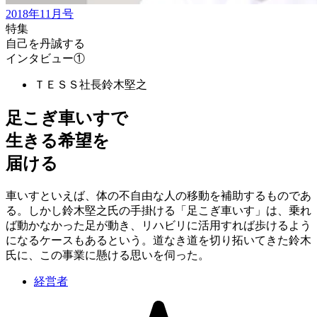
2018年11月号
特集
自己を丹誠する
インタビュー①
ＴＥＳＳ社長
鈴木堅之
足こぎ車いすで
生きる希望を
届ける
車いすといえば、体の不自由な人の移動を補助するものであ
る。しかし鈴木堅之氏の手掛ける「足こぎ車いす」は、乗れ
ば動かなかった足が動き、リハビリに活用すれば歩けるよう
になるケースもあるという。道なき道を切り拓いてきた鈴木
氏に、この事業に懸ける思いを伺った。
経営者