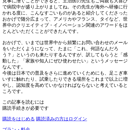
見事に漕ぐことができると、主治医の先生もご両親も大喜び
で病院中が盛り上がりましてね。その先生が海外へ研修に行
かれる度に、こんなすごいものがあると紹介してくださった
おかげで随分広まって、アメリカやフランス、タイなど、世
界中のクリエイティブ・イノベーション関連のアワードをほ
とんどいただくことができたんです。
おかげで、いまでは世界中から頻繁にお問い合わせのメール
をいただくようになって、たまに「これ、何語なんだろ
う？」というのも来たりするんですが、訳してもらうと「感
動した」「家族や知人にぜひ使わせたい」というメッセージ
なんです。
今後は日本での普及をさらに進めていくためにも、足こぎ車
いすに触れたり、試乗したりできる場所をこれまで以上に増
やし、認知度を高めていかなければならないと考えていると
ころです。
この記事を読むには
購読手続きが必要です
購読をはじめる
購読済みの方はログイン
プラン・料金