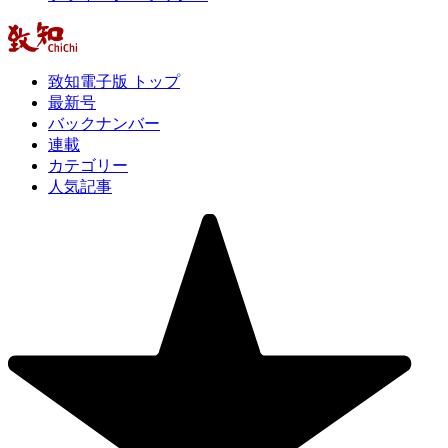
致知電子版 トップ
最新号
バックナンバー
連載
カテゴリー
人気記事