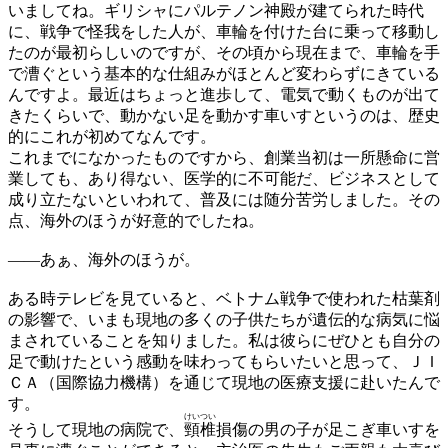
いましてね。ギリシャにパルテノン神殿が建てられた時代
に、戦争で怪我をした人が、車輪を付けた台に乗って移動し
たのが最初らしいのですが、その頃から現在まで、車輪を手
で漕ぐという基本的な仕組みがほとんど変わらずにきている
んですよ。最近はちょっと進歩して、電気で動くものが出て
きたくらいで、動かない足を動かす車いすというのは、歴史
的にこれが初めてなんです。
これまでになかったものですから、創業当初は一所懸命に営
業しても、あり得ない、医学的に不可能だ、ビジネスとして
成り立たないといわれて、普及には随分苦労しました。その
点、海外のほうが好意的でしたね。
——
あぁ、海外のほうが。
ある時テレビを見ていると、ベトナム戦争で使われた枯葉剤
の影響で、いまも現地の多くの子供たちが遺伝的な病気に悩
まされていることを知りました。私は彼らにぜひとも自分の
足で動けたという感動を味わってもらいたいと思って、ＪＩ
ＣＡ（国際協力機構）を通じて現地の医療支援に赴いたんで
す。
けいつい
そうして現地の病院で、
頸椎
損傷の男の子が足こぎ車いすを