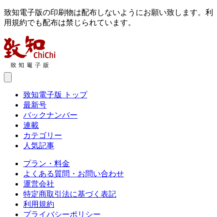
致知電子版の印刷物は配布しないようにお願い致します。利
用規約でも配布は禁じられています。
致知電子版 トップ
最新号
バックナンバー
連載
カテゴリー
人気記事
プラン・料金
よくある質問・お問い合わせ
運営会社
特定商取引法に基づく表記
利用規約
プライバシーポリシー