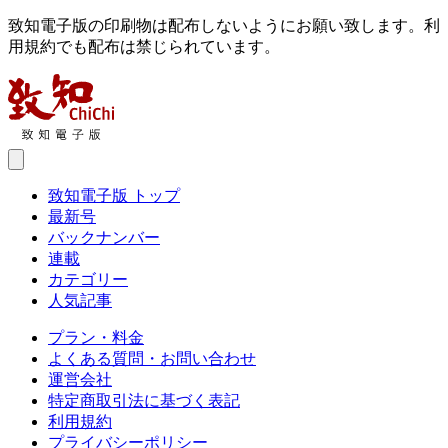
致知電子版の印刷物は配布しないようにお願い致します。利
用規約でも配布は禁じられています。
致知電子版 トップ
最新号
バックナンバー
連載
カテゴリー
人気記事
プラン・料金
よくある質問・お問い合わせ
運営会社
特定商取引法に基づく表記
利用規約
プライバシーポリシー