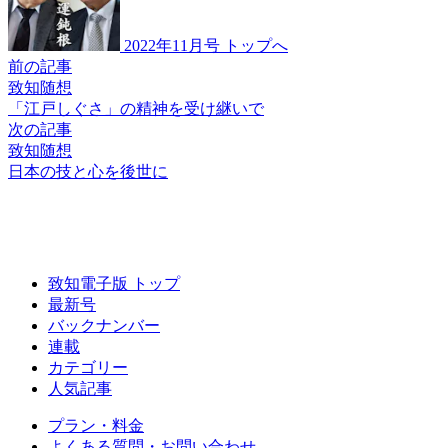
2022年11月号 トップへ
前の記事
致知随想
「江戸しぐさ」の精神を
受け継いで
次の記事
致知随想
日本の技と心を後世に
致知電子版 トップ
最新号
バックナンバー
連載
カテゴリー
人気記事
プラン・料金
よくある質問・お問い合わせ