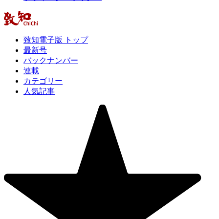
致知電子版 トップ
最新号
バックナンバー
連載
カテゴリー
人気記事