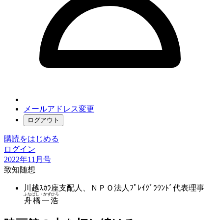
メールアドレス変更
ログアウト
購読をはじめる
ログイン
2022年11月号
致知随想
川越ｽｶﾗ座支配人、ＮＰＯ法人ﾌﾟﾚｲｸﾞﾗｳﾝﾄﾞ代表理事
ふなばし・かずひろ
舟橋一浩