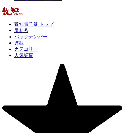
致知電子版 トップ
最新号
バックナンバー
連載
カテゴリー
人気記事