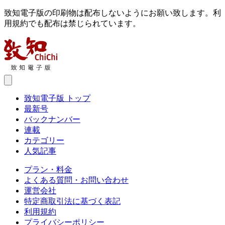
致知電子版の印刷物は配布しないようにお願い致します。利
用規約でも配布は禁じられています。
致知電子版 トップ
最新号
バックナンバー
連載
カテゴリー
人気記事
プラン・料金
よくある質問・お問い合わせ
運営会社
特定商取引法に基づく表記
利用規約
プライバシーポリシー