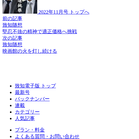
2022年11月号 トップへ
前の記事
致知随想
堅忍不抜の精神で
適正価格へ挑戦
次の記事
致知随想
映画館の火を灯し続ける
致知電子版 トップ
最新号
バックナンバー
連載
カテゴリー
人気記事
プラン・料金
よくある質問・お問い合わせ