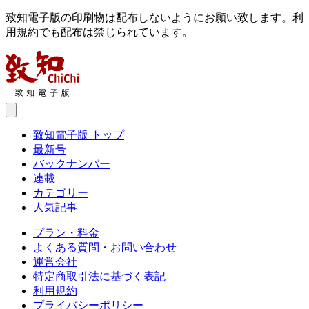
致知電子版の印刷物は配布しないようにお願い致します。利
用規約でも配布は禁じられています。
致知電子版 トップ
最新号
バックナンバー
連載
カテゴリー
人気記事
プラン・料金
よくある質問・お問い合わせ
運営会社
特定商取引法に基づく表記
利用規約
プライバシーポリシー