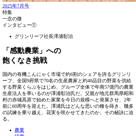
2025年7月号
特集
一念の微
インタビュー①
グリンリーフ社長
澤浦彰治
「感動農業」への
飽くなき挑戦
国内の有機こんにゃく市場で約6割のシェアを誇るグリンリ
ーフ、全国9府県で70名の生産農家と約40品目の野菜を供給
する野菜くらぶをはじめ、グループ全体で年商57億円の農業
生産法人を率いるのが澤浦彰治氏だ。父親が地元群馬県昭和
村の赤城高原で始めた家業を今日の規模へと発展させ、2年
前に60周年を迎えた。澤浦氏はどんな思いの種を蒔き、幾多
の試練を乗り越え、花実を咲かせてきたのか。その秘訣に迫
る。
農業