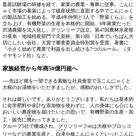
畜産試験場の研修を経て、家業の農業・養豚に従事。こんに
ゃく市場の暴落によって破産状態に直面する中でこんにゃく
の製品加工を始める。平成4年仲間と3人で「野菜くらぶ」を
立ち上げ、有機野菜の生産を本格的に開始。6年家業だった
沢浦農園を法人化し、グリンリーフ設立。第47回農林水産祭
の蚕糸・地域特産部門で天皇杯、第13回「日本でいちばん大
切にしたい会社」大賞で審査委員会特別賞を受賞。著書に
『小さく始めて農業で利益を出し続ける7つのルール』（ダ
イヤモンド社）など。
家族経営から
年商50億円超へ
──先ほど畑を一望できる素敵な社員食堂で玉こんにゃくと
大根のお漬物をいただきましたが、感動のおいしさでした。
それは嬉しいです。ありがとうございます。私たちは基本的
に化学肥料や余計な添加物を使わずに、人の身体にも心にも
おいしい農産物を届けたいとの思いで、有機野菜の生産・加
たずさ
工・販売に
携
わってきました。
グループ5社で構成され、グリンリーフ㈱は大根やブロッコ
しらたき
リーなどの農業生産と、
白滝
や板こんにゃくといったこんに