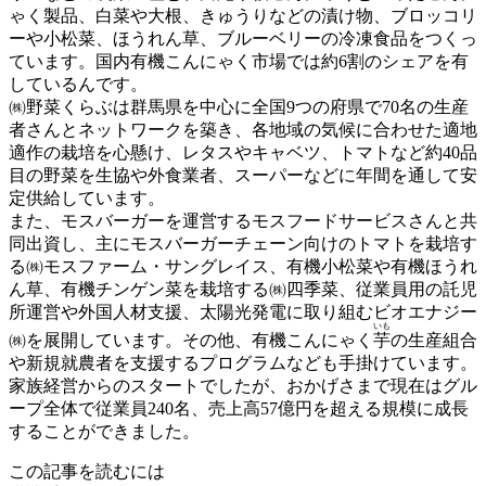
ゃく製品、白菜や大根、きゅうりなどの漬け物、ブロッコリ
ーや小松菜、ほうれん草、ブルーベリーの冷凍食品をつくっ
ています。国内有機こんにゃく市場では約6割のシェアを有
しているんです。
㈱野菜くらぶは群馬県を中心に全国9つの府県で70名の生産
者さんとネットワークを築き、各地域の気候に合わせた適地
適作の栽培を心懸け、レタスやキャベツ、トマトなど約40品
目の野菜を生協や外食業者、スーパーなどに年間を通して安
定供給しています。
また、モスバーガーを運営するモスフードサービスさんと共
同出資し、主にモスバーガーチェーン向けのトマトを栽培す
る㈱モスファーム・サングレイス、有機小松菜や有機ほうれ
ん草、有機チンゲン菜を栽培する㈱四季菜、従業員用の託児
所運営や外国人材支援、太陽光発電に取り組むビオエナジー
いも
㈱を展開しています。その他、有機こんにゃく
芋
の生産組合
や新規就農者を支援するプログラムなども手掛けています。
家族経営からのスタートでしたが、おかげさまで現在はグル
ープ全体で従業員240名、売上高57億円を超える規模に成長
することができました。
この記事を読むには