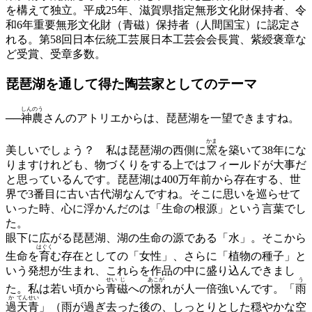
を構えて独立。平成25年、滋賀県指定無形文化財保持者、令
和6年重要無形文化財（青磁）保持者（人間国宝）に認定さ
れる。第58回日本伝統工芸展日本工芸会会長賞、紫綬褒章な
ど受賞、受章多数。
琵琶湖を通して得た
陶芸家としてのテーマ
しんのう
──
神農
さんのアトリエからは、琵琶湖を一望できますね。
かま
美しいでしょう？ 私は琵琶湖の西側に
窯
を築いて38年にな
りますけれども、物づくりをする上ではフィールドが大事だ
と思っているんです。琵琶湖は400万年前から存在する、世
界で3番目に古い古代湖なんですね。そこに思いを巡らせて
いった時、心に浮かんだのは「生命の根源」という言葉でし
た。
眼下に広がる琵琶湖、湖の生命の源である「水」。そこから
はぐく
生命を
育
む存在としての「女性」、さらに「植物の種子」と
いう発想が生まれ、これらを作品の中に盛り込んできまし
せい
じ
あこが
う
た。私は若い頃から
青
磁
への
憬
れが人一倍強いんです。「
雨
か
てん
せい
過
天
青
」（雨が過ぎ去った後の、しっとりとした穏やかな空