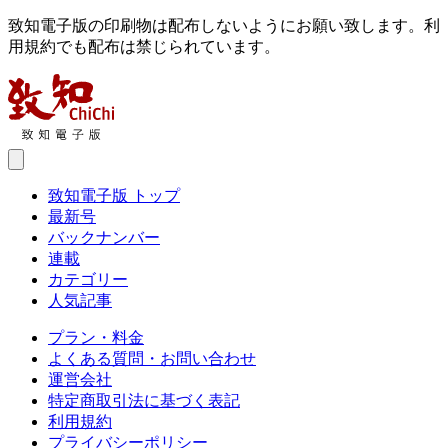
致知電子版の印刷物は配布しないようにお願い致します。利
用規約でも配布は禁じられています。
致知電子版 トップ
最新号
バックナンバー
連載
カテゴリー
人気記事
プラン・料金
よくある質問・お問い合わせ
運営会社
特定商取引法に基づく表記
利用規約
プライバシーポリシー