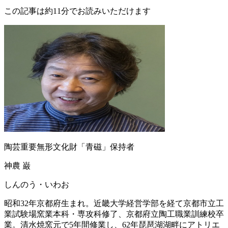
この記事は約11分でお読みいただけます
陶芸重要無形文化財「青磁」保持者
神農 巌
しんのう・いわお
昭和32年京都府生まれ。近畿大学経営学部を経て京都市立工
業試験場窯業本科・専攻科修了、京都府立陶工職業訓練校卒
業。清水焼窯元で5年間修業し、62年琵琶湖湖畔にアトリエ