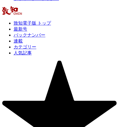
致知電子版 トップ
最新号
バックナンバー
連載
カテゴリー
人気記事