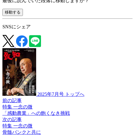
最後に読んでいた段落に移動しますか？
移動する
SNSにシェア
2025年7月号 トップへ
前の記事
特集 一念の微
「感動農業」への
飽くなき挑戦
次の記事
特集 一念の微
骨髄バンクと共に