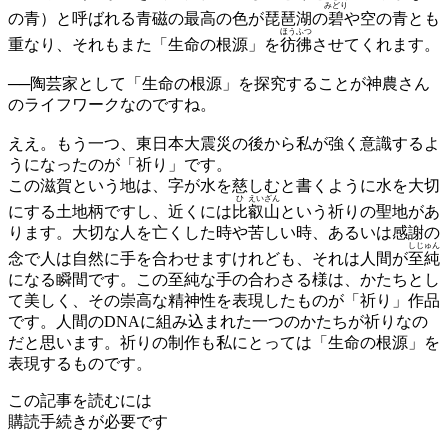
みどり
の青）と呼ばれる青磁の最高の色が琵琶湖の
碧
や空の青とも
ほう
ふつ
重なり、それもまた「生命の根源」を
彷
彿
させてくれます。
──陶芸家として「生命の根源」を探究することが神農さん
のライフワークなのですね。
ええ。もう一つ、東日本大震災の後から私が強く意識するよ
うになったのが「祈り」です。
この滋賀という地は、字が水を慈しむと書くように水を大切
ひ
えい
ざん
にする土地柄ですし、近くには
比
叡
山
という祈りの聖地があ
ります。大切な人を亡くした時や苦しい時、あるいは感謝の
しじゅん
念で人は自然に手を合わせますけれども、それは人間が
至純
になる瞬間です。この至純な手の合わさる様は、かたちとし
て美しく、その崇高な精神性を表現したものが「祈り」作品
です。人間のDNAに組み込まれた一つのかたちが祈りなの
だと思います。祈りの制作も私にとっては「生命の根源」を
表現するものです。
この記事を読むには
購読手続きが必要です