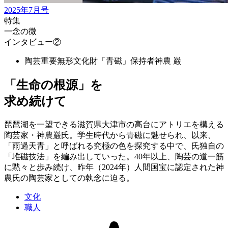
2025年7月号
特集
一念の微
インタビュー②
陶芸重要無形文化財「青磁」保持者
神農 巌
「生命の根源」を
求め続けて
琵琶湖を一望できる滋賀県大津市の高台にアトリエを構える
陶芸家・神農巌氏。学生時代から青磁に魅せられ、以来、
「雨過天青」と呼ばれる究極の色を探究する中で、氏独自の
「堆磁技法」を編み出していった。40年以上、陶芸の道一筋
に黙々と歩み続け、昨年（2024年）人間国宝に認定された神
農氏の陶芸家としての執念に迫る。
文化
職人