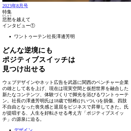
2023年8月号
特集
ひしゅう
悲愁
を越えて
インタビュー①
ワントゥーテン社長
澤邊芳明
どんな逆境にも
ポジティブスイッチは
見つけ出せる
ウェブデザインやネット広告を武器に関西のベンチャー企業
の雄として名を上げ、現在は現実空間と仮想世界を融合した
新たなコンテンツ、体験づくりで脚光を浴びるワントゥーテ
ン。社長の澤邊芳明氏は18歳で頸椎(けいつい)を損傷、四肢
不自由となった喪失感と退屈をビジネスで昇華してきた。氏
が提唱する、人生を好転させる考え方「ポジティブスイッ
チ」の源泉に迫る。
デザイン