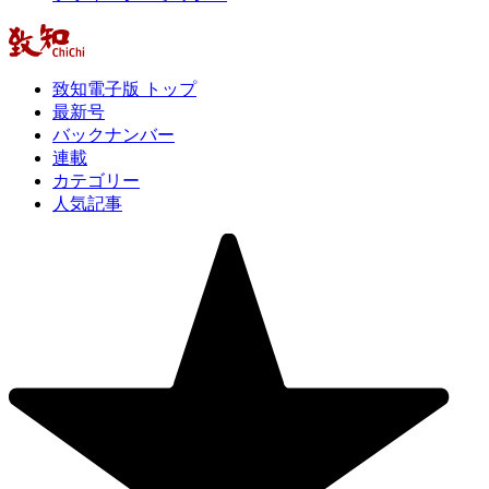
致知電子版 トップ
最新号
バックナンバー
連載
カテゴリー
人気記事