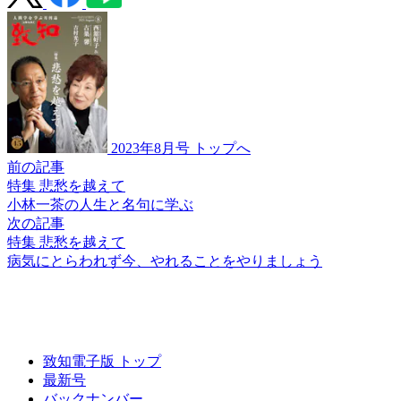
2023年8月号 トップへ
前の記事
特集 悲愁を越えて
小林一茶の
人生と名句に学ぶ
次の記事
特集 悲愁を越えて
病気にとらわれず
今、
やれることをやりましょう
致知電子版 トップ
最新号
バックナンバー