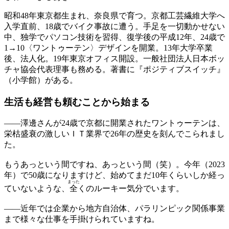
昭和48年東京都生まれ、奈良県で育つ。京都工芸繊維大学へ
入学直前、18歳でバイク事故に遭う。手足を一切動かせない
中、独学でパソコン技術を習得、復学後の平成12年、24歳で
1→10〈ワントゥーテン〉デザインを開業。13年大学卒業
後、法人化。19年東京オフィス開設。一般社団法人日本ボッ
チャ協会代表理事も務める。著書に『ポジティブスイッチ』
（小学館）がある。
生活も経営も
頼むことから始まる
——
澤邊さんが24歳で京都に開業されたワントゥーテンは、
栄枯盛衰の激しいＩＴ業界で26年の歴史を刻んでこられまし
た。
もうあっという間ですね、あっという間（笑）。今年（2023
年）で50歳になりますけど、始めてまだ10年くらいしか経っ
まった
ていないような、
全
くのルーキー気分でいます。
——
近年では企業から地方自治体、パラリンピック関係事業
まで様々な仕事を手掛けられていますね。