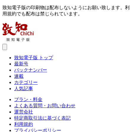
致知電子版の印刷物は配布しないようにお願い致します。利
用規約でも配布は禁じられています。
致知電子版 トップ
最新号
バックナンバー
連載
カテゴリー
人気記事
プラン・料金
よくある質問・お問い合わせ
運営会社
特定商取引法に基づく表記
利用規約
プライバシーポリシー