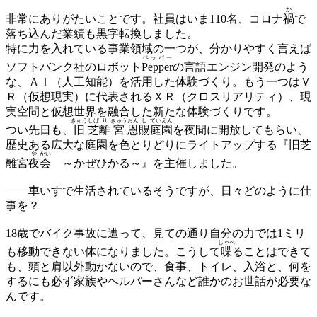
か
非常にありがたいことです。社員はいま110名、コロナ
禍
で
落ち込んだ業績も黒字転換しました。
特に力を入れている事業領域の一つが、分かりやすく言えば
ペッパー
ソフトバンク社のロボット
Pepper
の言語エンジン開発のよう
な、ＡＩ（人工知能）を活用した体験づくり。もう一つはＶ
Ｒ（仮想現実）に代表されるＸＲ（クロスリアリティ）、現
実空間と仮想世界を融合した新たな体験づくりです。
きゅう
しば
り
きゅう
おん
し
てい
えん
つい先日も、
旧
芝
離
宮
恩
賜
庭
園
を夜間に開放してもらい、
歴史ある広大な庭園を色とりどりにライトアップする『旧芝
や
かい
離宮
夜
会
～かぜひかる～』を主催しました。
——
車いすで生活されているそうですが、日々どのように仕
事を？
18歳でバイク事故に遭って、見ての通り自分の力では1ミリ
しゃべ
も移動できない体になりました。こうして
喋
ることはできて
も、頭と肩以外動かないので、食事、トイレ、入浴と、何を
するにも必ず家族やヘルパーさんなど誰かのお世話が必要な
んです。