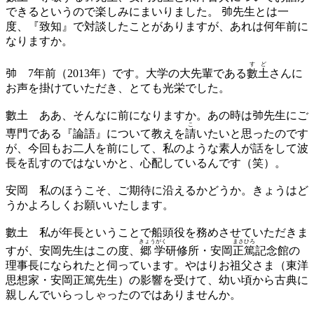
できるというので楽しみにまいりました。 𢎭先生とは一
度、『致知』で対談したことがありますが、あれは何年前に
なりますか。
すど
𢎭
7年前（2013年）です。大学の大先輩である
數土
さんに
お声を掛けていただき、とても光栄でした。
數土
ああ、そんなに前になりますか。あの時は𢎭先生にご
こ
専門である『論語』について教えを
請
いたいと思ったのです
が、今回もお二人を前にして、私のような素人が話をして波
長を乱すのではないかと、心配しているんです（笑）。
安岡
私のほうこそ、ご期待に沿えるかどうか。きょうはど
うかよろしくお願いいたします。
數土
私が年長ということで船頭役を務めさせていただきま
きょうがく
まさひろ
すが、安岡先生はこの度、
郷学
研修所・安岡
正篤
記念館の
理事長になられたと伺っています。やはりお祖父さま（東洋
思想家・安岡正篤先生）の影響を受けて、幼い頃から古典に
親しんでいらっしゃったのではありませんか。