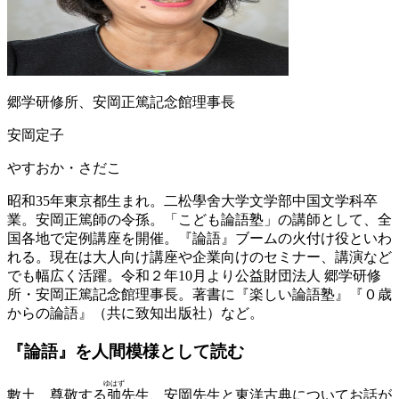
郷学研修所、安岡正篤記念館理事長
安岡定子
やすおか・さだこ
昭和35年東京都生まれ。二松學舍大学文学部中国文学科卒
業。安岡正篤師の令孫。「こども論語塾」の講師として、全
国各地で定例講座を開催。『論語』ブームの火付け役といわ
れる。現在は大人向け講座や企業向けのセミナー、講演など
でも幅広く活躍。令和２年10月より公益財団法人 郷学研修
所・安岡正篤記念館理事長。著書に『楽しい論語塾』『０歳
からの論語』（共に致知出版社）など。
『論語』を
人間模様として読む
ゆはず
數土
尊敬する
𢎭
先生、安岡先生と東洋古典についてお話が