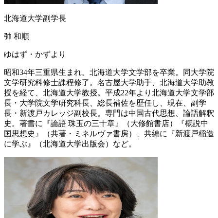
北海道大学副学長
𢎭 和順
ゆはず・かずより
昭和34年三重県生まれ。北海道大学文学部を卒業。同大学院
文学研究科修士課程修了。名古屋大学助手、北海道大学助教
授を経て、北海道大学教授。平成22年より北海道大学文学部
長・大学院文学研究科長、総長補佐を歴任し、現在、副学
長・新渡戸カレッジ副校長。専門は中国古代思想、論語解釈
史。著書に『論語 珠玉の三十章』（大修館書店）『概説中
国思想史』（共著・ミネルヴァ書房）、共編に『新渡戸稲造
に学ぶ』（北海道大学出版会）など。