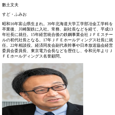
數土文夫
すど・ふみお
昭和16年富山県生まれ。39年北海道大学工学部冶金工学科を
卒業後、川崎製鉄に入社。常務、副社長などを経て、平成13
年社長に就任。15年経営統合後の鉄鋼事業会社ＪＦＥスチー
ルの初代社長となる。17年ＪＦＥホールディングス社長に就
任。22年相談役。経済同友会副代表幹事や日本放送協会経営
委員会委員長、東京電力会長などを歴任し、令和元年よりＪ
ＦＥホールディングス名誉顧問。