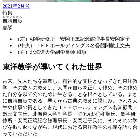
2021年2月号
特集
じせいじけん
自靖自献
鼎談
（左）郷学研修所、安岡正篤記念館理事長
安岡定子
（中央）ＪＦＥホールディングス名誉顧問
數土文夫
（右）北海道大学副学長
𢎭 和順
東洋教学が導いてくれた世界
古来、先人たちを鼓舞し、精神的な支柱となってきた東洋教
学。その数々の教えは、人間が自らを正しく修め、その修め
た自分を以て公のために生きることを根本としている。まさ
に自靖自献である。早くから古典の教えに親しみ、それを人
生や仕事の資としてきたＪＦＥホールディングス名誉顧問・
數土文夫氏、北海道大学副学長・𢎭(ゆはず)和順氏、郷学研
修所・安岡正篤記念館理事長・安岡定子氏に、それぞれの学
びを振り返りながら、現代における東洋教学の意義を語り合
っていただいた。