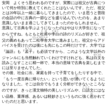
安岡
よくそう思われるのですが、実際には祖父が古典につ
いて何か特別に教えてくれたことはないんです。ただ、祖父
とは20年以上一緒に暮らしてきましたので、いま思うと普段
の会話の中に古典の一節などを盛り込んでいたのを、あまり
意識しないまま過ごしてきてしまったのかもしれません。
意識して古典を学ぶようになったのはやはり大学生になって
とほ
りはく
からですね。もともと
杜甫
や
李白
の詩のリズムが好きで、祖
すす
にしょうがくしゃ
父の
薦
めもあって
二松學舎
大学に進みました。祖父からアド
バイスを受けたのは後にも先にもこの時だけです。大学では
もうし
『論語』も『
孟子
』も必須ですから、このような文学以外の
はくぶん
ジャンルにも当然触れていくわけですけれども、私は
白文
を
読みこなすことに精一杯で、本当の意味で古典を楽しむまで
には至りませんでした。
その後、社会に出、家庭を持って子育てをしたりする中で、
わ
「もう一度古典に帰りたい」という思いが
湧
いてくるように
なりました。そこは自分でもうまく分析ができないところな
こうご
のですが、きっと漢文独特の美しいリズムや、
口語
文にはな
ひ
い品格、重厚感、あるいは軽妙さというものに強く
惹
かれて
いたのだと思います。