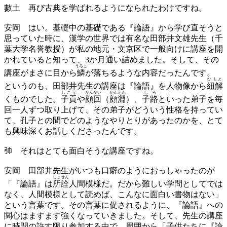
數土
再び古典を学ばれるようになられたわけですね。
安岡
はい。基礎中の基礎である『論語』から学び直そうと
思っていた時に、漢学の世界では有名な田部井文雄先生（千
葉大学名誉教授）が私の地元・文京区で一般向けに講座を開
かれていると知って、3か月通い詰めました。そして、その
うろこ
講座がまさに目から
鱗
が落ちるような内容だったんです。
ひもと
というのも、田部井先生の講座は『論語』を人物像から
紐解
しこう
がんかい
がんえん
しろ
くものでした。
子貢
や
顔回
（
顔淵
）、
子路
といった弟子を毎
回一人ずつ取り上げて、その弟子がどういう性格を持ってい
て、孔子との間でどのようなやりとりがあったのかを、とて
も興味深くお話しくださったんです。
𢎭
それはとても面白そうな講座ですね。
安岡
田部井先生がいつも口癖のようにおっしゃったのが
しょせん
「『論語』は
所詮
人間模様だ。だから難しい学問としてでは
なく、人間模様として読めば、こんなに面白い書物はない」
という言葉です。その言葉に促されるように、『論語』への
関心はますます強くなっていきました。そして、先生の講座
に時間の許す限り参加する中で、周囲から「子供たちに『論