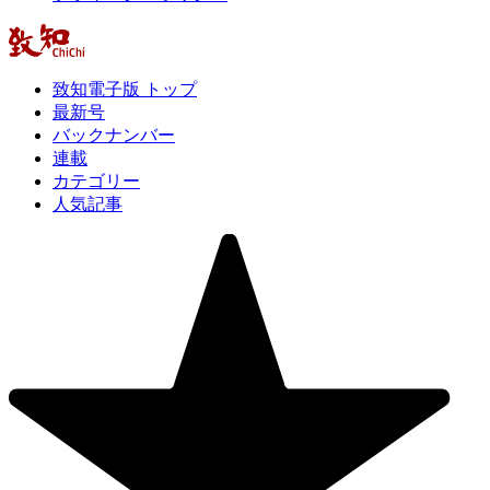
致知電子版 トップ
最新号
バックナンバー
連載
カテゴリー
人気記事