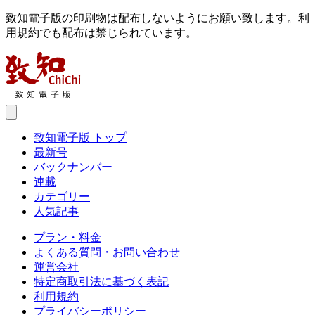
致知電子版の印刷物は配布しないようにお願い致します。利
用規約でも配布は禁じられています。
致知電子版 トップ
最新号
バックナンバー
連載
カテゴリー
人気記事
プラン・料金
よくある質問・お問い合わせ
運営会社
特定商取引法に基づく表記
利用規約
プライバシーポリシー