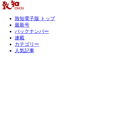
致知電子版 トップ
最新号
バックナンバー
連載
カテゴリー
人気記事