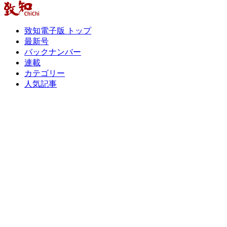
致知電子版 トップ
最新号
バックナンバー
連載
カテゴリー
人気記事