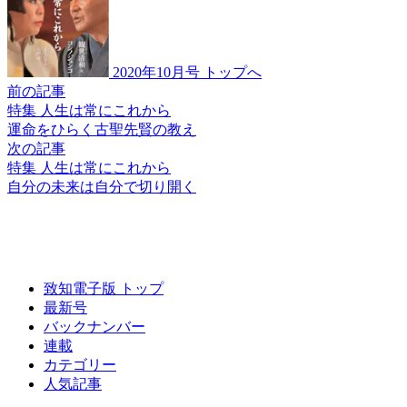
2020年10月号 トップへ
前の記事
特集 人生は常にこれから
運命をひらく
古聖先賢の教え
次の記事
特集 人生は常にこれから
自分の未来は
自分で切り開く
致知電子版 トップ
最新号
バックナンバー
連載
カテゴリー
人気記事