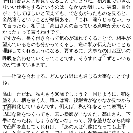
それは皆さんと仲良くなることでしょうね。初対面でいきな
りいい仕事をするというのは、なかなか難しい。実際、自分
がこうしてほしいと伝えても、できあがったものを見ると、
全然違うということが結構ある。「これ、違うじゃない」っ
て言ったら、相手は「髙山さんの言っている意味が分からな
かった」って言うわけです。
ですから、長く付き合って気心が知れてくることで、相手が
望んでいるものも分かってくるし、逆に私が伝えたいことも
理解してくれるようになる。要するに、大事なのはお互いの
おの
呼吸を合わせていくってことです。そうすれば
自
ずといいも
のができていきます。
——
呼吸を合わせる。どんな分野にも通じる大事なことです
ね。
髙山
ただね、私ももう80歳でしょう？ 同じように、鞘を
塗る人、柄を巻く人、職人は皆、後継者がなかなか見つから
ず高齢化しているんです。例えば、私が年をとって表面が
でこぼこ
凸凹
な鞘をつくっても、若い塗師が「なんだ。髙山さん、下
手になったね。しょうがないな」って、漆を塗りながら内緒
で凸凹を直してくれれば、「あの人は何歳になっても上手
だ」と言ってもらえる。でも、職人たちが皆一緒に歳をとっ