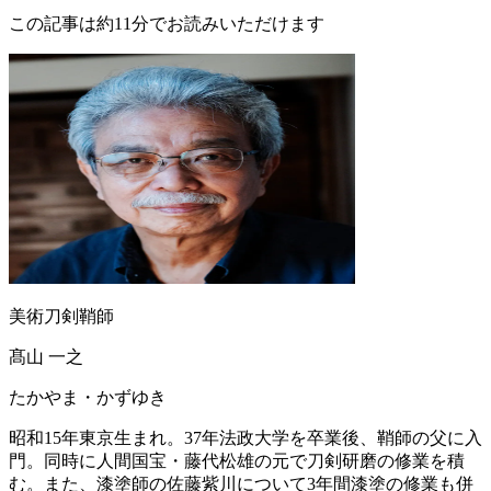
この記事は約11分でお読みいただけます
美術刀剣鞘師
髙山 一之
たかやま・かずゆき
昭和15年東京生まれ。37年法政大学を卒業後、鞘師の父に入
門。同時に人間国宝・藤代松雄の元で刀剣研磨の修業を積
む。また、漆塗師の佐藤紫川について3年間漆塗の修業も併