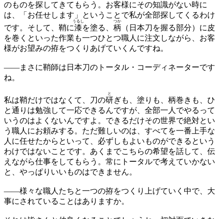
のものを探してきてもらう。お客様にその知識がない時に
は、「お任せします」ということで私が全部探してくるわけ
うるし
つか
です。そして、鞘に
漆
を塗る、
柄
（日本刀を握る部分）に皮
を巻くといった作業も一つひとつ職人に注文しながら、お客
様がお望みの拵をつくりあげていくんですね。
——
まさに鞘師は日本刀のトータル・コーディネーターです
ね。
と
私は鞘だけではなくて、刀の
研
ぎも、塗りも、柄巻きも、ひ
と通りは勉強して一応できるんですが、全部一人でやるって
いうのはよくないんですよ。できるだけその世界で絶対とい
う職人にお頼みする。ただ難しいのは、すべてを一番上手な
人に任せたからといって、必ずしもよいものができるという
わけではないことです。あくまでこちらの希望を話して、伝
えながら仕事をしてもらう。常にトータルで考えていかない
と、やっぱりいいものはできません。
——
様々な職人たちと一つの拵をつくり上げていく中で、大
事にされていることはありますか。