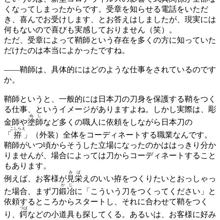
くなってしまったからです。受章を知らせる電話をいただ
き、喜んでお受けします、とお答えはしましたが、現実には
何もないので喜びも実感しておりません（笑）。
ただ、受章によって鞘師という存在を多くの方に知っていた
だけたのは本当によかったですね。
——
鞘師は、具体的にはどのような仕事をされているのです
か。
鞘師というと、一般的には日本刀の刀身を保護する鞘をつく
る仕事、というイメージがありますよね。しかし実際は、彫
ぬし
金師や
塗師
など多くの職人に依頼をしながら日本刀の
こしらえ
「
拵
」（外装）全体をコーディネートする職業なんです。
鞘師がいつ頃からそうした立場になったのかははっきり分か
りませんが、場合によっては刀からコーディネートすること
もあります。
みば
例えば、お客様が
見栄
えのいい拵をつくりたいとおっしゃっ
かじ
た場合、まず刀
鍛冶
に「こういう刀をつくってください」と
依頼するところからスタートし、それに合わせて鞘をつく
つば
り、
鍔
などの小道具も探してくる。あるいは、お客様に好み