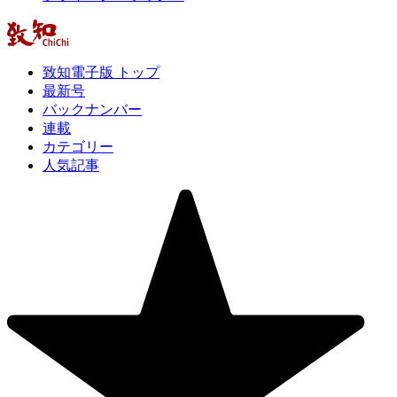
致知電子版 トップ
最新号
バックナンバー
連載
カテゴリー
人気記事