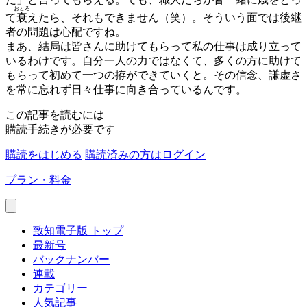
おとろ
て
衰
えたら、それもできません（笑）。そういう面では後継
者の問題は心配ですね。
まあ、結局は皆さんに助けてもらって私の仕事は成り立って
いるわけです。自分一人の力ではなくて、多くの方に助けて
もらって初めて一つの拵ができていくと。その信念、謙虚さ
を常に忘れず日々仕事に向き合っているんです。
この記事を読むには
購読手続きが必要です
購読をはじめる
購読済みの方はログイン
プラン・料金
致知電子版 トップ
最新号
バックナンバー
連載
カテゴリー
人気記事