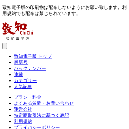
致知電子版の印刷物は配布しないようにお願い致します。利
用規約でも配布は禁じられています。
致知電子版 トップ
最新号
バックナンバー
連載
カテゴリー
人気記事
プラン・料金
よくある質問・お問い合わせ
運営会社
特定商取引法に基づく表記
利用規約
プライバシーポリシー