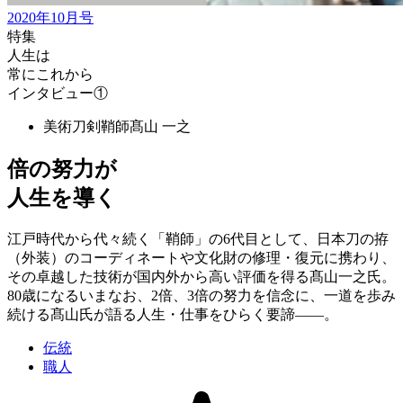
2020年10月号
特集
人生は
常にこれから
インタビュー①
美術刀剣鞘師
髙山 一之
倍の努力が
人生を導く
江戸時代から代々続く「鞘師」の6代目として、日本刀の拵
（外装）のコーディネートや文化財の修理・復元に携わり、
その卓越した技術が国内外から高い評価を得る髙山一之氏。
80歳になるいまなお、2倍、3倍の努力を信念に、一道を歩み
続ける髙山氏が語る人生・仕事をひらく要諦——。
伝統
職人