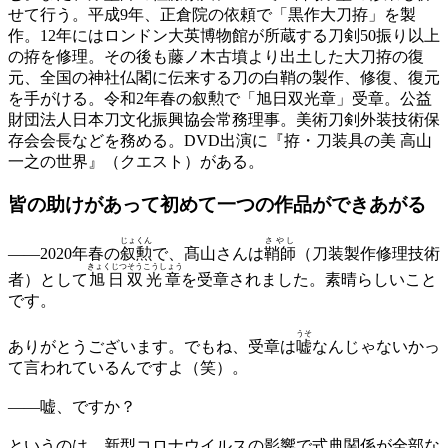
せて行う。平成9年、正倉院の依頼で「黒作大刀拵」を製
作。12年にはロンドン大英博物館が所蔵する刀剣50振り以上
の拵を修理。その後も藤ノ木古墳より出土した大刀拵の復
元、全国の神社仏閣に伝来する刀の白鞘の製作、修復、復元
を手がける。令和2年春の叙勲で「旭日双光章」受章。公益
財団法人日本刀文化振興協会常務理事。美術刀剣外装技術保
存会会長などを務める。DVD出演に『拵・刀装具の美 高山
一之の世界』（クエスト）がある。
皆の助けがあって
初めて一つの作品ができあがる
じょくん
さやし
——
2020年春の
叙勲
で、髙山さんは
鞘師
（刀装製作修理技術
きょくじつそうこうしょう
者）として
旭日双光章
を受章されました。素晴らしいこと
です。
うそ
ありがとうございます。でもね、受章は
嘘
なんじゃないかっ
て言われているんですよ（笑）。
——
嘘、ですか？
というのは、新型コロナウイルスの影響で式典関係が全部な