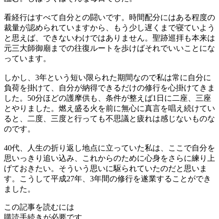
看経行はすべて自分との闘いです。時間配分にはある程度の
裁量が認められていますから、もう少し遅くまで寝ていよう
と思えば、できないわけではありません。聖跡巡拝も本来は
元三大師御廟までの往復ルートを歩けばそれでいいことにな
っています。
しかし、3年という短い限られた期間なので私は常に自分に
負荷を掛けて、自分が納得できるだけの修行を心掛けてきま
した。50分ほどの護摩供も、条件が整えば1日に二座、三座
とやりました。燃え盛る火を前に無心に真言を唱え続けてい
ると、二度、三度と行っても不思議と疲れは感じないものな
のです。
40代、人生の折り返し地点に立っていた私は、ここで自分を
思いっきり追い込み、これからのために心身をさらに練り上
げておきたい。そういう思いに駆られていたのだと思いま
す。こうして平成27年、3年間の修行を遂業することができ
ました。
この記事を読むには
購読手続きが必要です