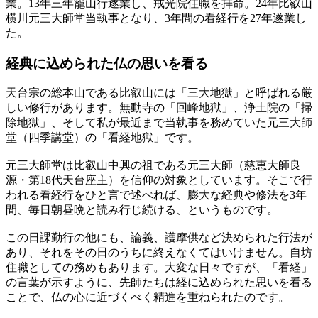
業。13年三年籠山行遂業し、戒光院住職を拝命。24年比叡山
横川元三大師堂当執事となり、3年間の看経行を27年遂業し
た。
経典に込められた
仏の思いを看る
天台宗の総本山である比叡山には「三大地獄」と呼ばれる厳
しい修行があります。無動寺の「回峰地獄」、浄土院の「掃
除地獄」、そして私が最近まで当執事を務めていた元三大師
堂（四季講堂）の「看経地獄」です。
元三大師堂は比叡山中興の祖である元三大師（慈恵大師良
源・第18代天台座主）を信仰の対象としています。そこで行
われる看経行をひと言で述べれば、膨大な経典や修法を3年
間、毎日朝昼晩と読み行じ続ける、というものです。
この日課勤行の他にも、論義、護摩供など決められた行法が
あり、それをその日のうちに終えなくてはいけません。自坊
住職としての務めもあります。大変な日々ですが、「看経」
の言葉が示すように、先師たちは経に込められた思いを看る
ことで、仏の心に近づくべく精進を重ねられたのです。