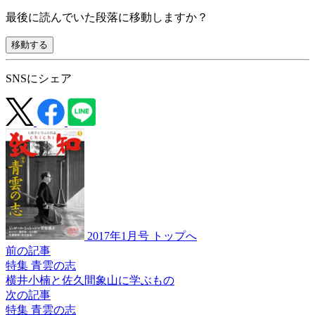
最後に読んでいた段落に移動しますか？
移動する
SNSにシェア
2017年1月号 トップへ
前の記事
特集 青雲の志
横井小楠と
佐久間象山に
学ぶもの
次の記事
特集 青雲の志