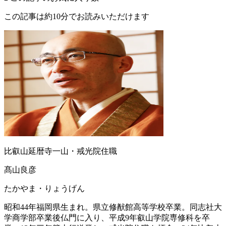
この記事は約10分でお読みいただけます
比叡山延暦寺一山・戒光院住職
髙山良彦
たかやま・りょうげん
昭和44年福岡県生まれ。県立修猷館高等学校卒業。同志社大
学商学部卒業後仏門に入り、平成9年叡山学院専修科を卒