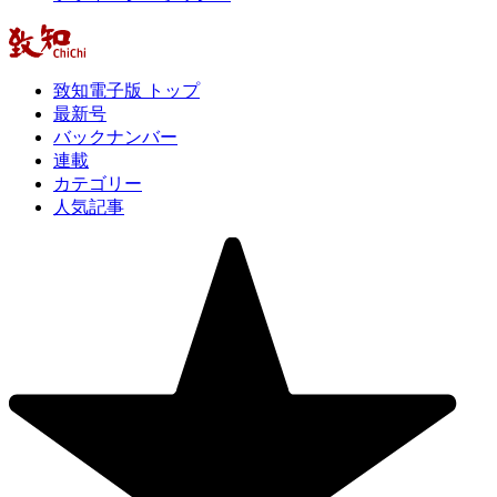
致知電子版 トップ
最新号
バックナンバー
連載
カテゴリー
人気記事