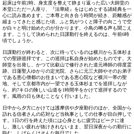
起床は午前2時。身支度を整えて静まり返った広い大師堂の
本堂にただ一人座り、『法華経』をはじめとする諸経典を一
心に読み進めます。ご本尊と向き合う時間が続き、距離感が
縮まってきたと感じた頃、ふと気がつくと障子の向こうで空
が白々と明け始めたのが分かります。小鳥の囀る声も聞こえ
ます。こうして決められた日課勤行を終えるのは、午前6時
頃でしょうか。
日課勤行が終わると、次に待っているのは横川から玉体杉ま
での聖跡巡拝です。この巡拝は私自身が始めたものです。大
師堂を出発し、かつて比叡山で修行された道元禅師の得度霊
跡、日蓮聖人ゆかりの定光院、さらに元三大師やそのお弟子
である恵心僧都のお住まいである恵心院など横川一帯の聖
地、そして京都市内が一望できる玉体杉までを巡拝しなが
ら、約7キロの険しい山道を1時間半をかけて巡拝するので
す。風雨の日も休むことなく行いました。
日中から夕方にかけては護摩供や夕座勤行のほか、全国から
訪れる信者さんの応対など当執事としての仕事が目白押しで
す。1日の行を終えた頃には心身ともに疲労はピークに達
し、激しい疲れが抜けきれないまま、翌日深夜からの勤行に
臨む。しばらくはそんな毎日でした。