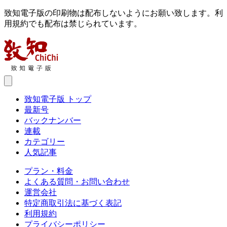
致知電子版の印刷物は配布しないようにお願い致します。利
用規約でも配布は禁じられています。
致知電子版 トップ
最新号
バックナンバー
連載
カテゴリー
人気記事
プラン・料金
よくある質問・お問い合わせ
運営会社
特定商取引法に基づく表記
利用規約
プライバシーポリシー