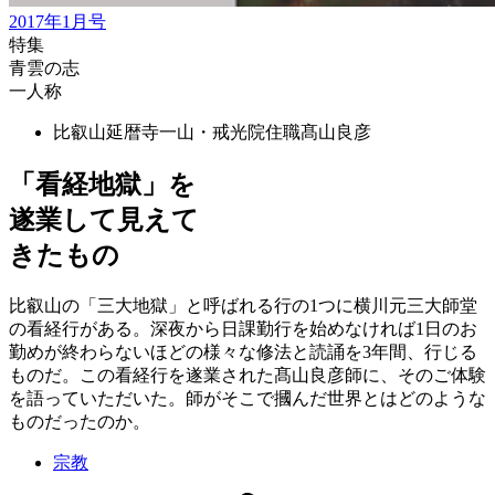
2017年1月号
特集
青雲の志
一人称
比叡山延暦寺一山・戒光院住職
髙山良彦
「看経地獄」を
遂業して見えて
きたもの
比叡山の「三大地獄」と呼ばれる行の1つに横川元三大師堂
の看経行がある。深夜から日課勤行を始めなければ1日のお
勤めが終わらないほどの様々な修法と読誦を3年間、行じる
ものだ。この看経行を遂業された髙山良彦師に、そのご体験
を語っていただいた。師がそこで摑んだ世界とはどのような
ものだったのか。
宗教