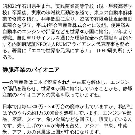
昭和22年石川県生まれ。実践商業高等学校（現・星稜高等学
校）卒業後、実家の味噌麹店勤務を経て、東京の自動車解体
業で修業を積む。44年郷里に戻り、22歳で有限会社近藤自動
車商会を設立。平成4年会宝産業株式会社に改組。使用済み
自動車のエンジンや部品などを世界80か国に輸出。27年より
現職。自動車リサイクルを通じた環境保全への貢献を目的と
する内閣府認証NPO法人RUMアライアンス代表理事も務め
る。著書に『エコで世界を元気にする！』（PHP研究所）が
ある。
静脈産業の
パイオニア
──
会宝産業は日本で廃棄された中古車を解体し、エンジン
や部品を甦らせ、世界80か国に輸出していることから、静脈
産業のパイオニアとの異名を取っていますね。
日本では毎年300万～350万台の廃車が出ていますが、我が社
はそのうちの約1万3,000台を処理しています。エンジンや部
品、座席、タイヤ、希少金属などを回収し、販売しているん
です。売り上げの75％が海外を占め、アジア、中東、中南
米、アフリカの発展途上国が中心になります。