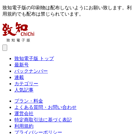
致知電子版の印刷物は配布しないようにお願い致します。利
用規約でも配布は禁じられています。
致知電子版 トップ
最新号
バックナンバー
連載
カテゴリー
人気記事
プラン・料金
よくある質問・お問い合わせ
運営会社
特定商取引法に基づく表記
利用規約
プライバシーポリシー