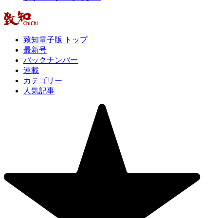
致知電子版 トップ
最新号
バックナンバー
連載
カテゴリー
人気記事