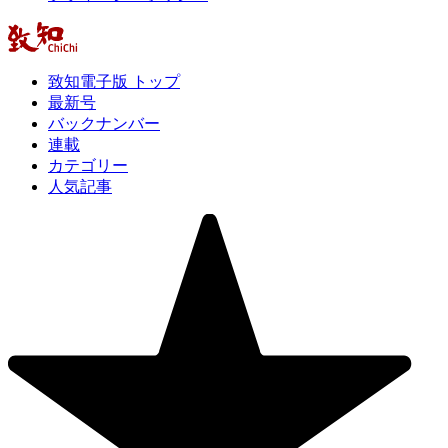
致知電子版 トップ
最新号
バックナンバー
連載
カテゴリー
人気記事