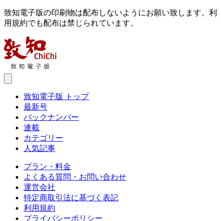
致知電子版の印刷物は配布しないようにお願い致します。利
用規約でも配布は禁じられています。
致知電子版 トップ
最新号
バックナンバー
連載
カテゴリー
人気記事
プラン・料金
よくある質問・お問い合わせ
運営会社
特定商取引法に基づく表記
利用規約
プライバシーポリシー