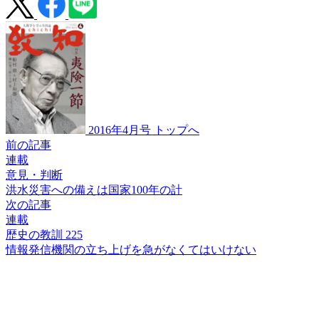
2016年4月号 トップへ
前の記事
連載
意見・判断
洪水災害への備えは
国家100年の計
次の記事
連載
歴史の教訓 225
情報発信機関の
立ち上げを急がなくては
いけない