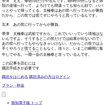
帯津
ええ、毎朝1回だけやるんです。朝6時10分になると病
院の道場へ行って、よろけても間違っても知らん顔で、パパ
ッとやって帰ってくる。太極拳はあの世へ行ってからが勝負
だから、この世では慌てずにやろうと思っているんです。
五木
あの世に行ってからが勝負。
帯津
太極拳は武術ですから、これでいいっていう境地はな
いんですよ。そうするとこの世だけでは結果が出ないので、
あの世へ行ってもやらなきゃいけない。だからこの世では上
手くやろうと慌てることもなく、淡々と、いまこの瞬間に集
いちごいちえ
中してやる。
一期一会
の太極拳と言っているんです。
この記事を読むには
購読手続きが必要です
購読をはじめる
購読済みの方はログイン
プラン・料金
致知電子版 トップ