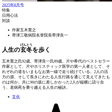
2025年8月号
特集
日用心法
対談
作家
五木寛之
帯津三敬病院名誉院長
帯津良一
げんとう
人生の
玄冬
を歩く
五木寛之氏92歳、帯津良一氏89歳。片や希代のベストセラー
作家として、片やホリスティック医学の第一人者として、そ
れぞれの道をいまもなお第一線で走り続けている。2人の活
力の源、そして長きにわたる人生行路を通じて見えてきたも
のは何か。共に90の坂に差しかかった2人が縦横に語り合
う、老病死を乗り越える人生の秘訣。
文化