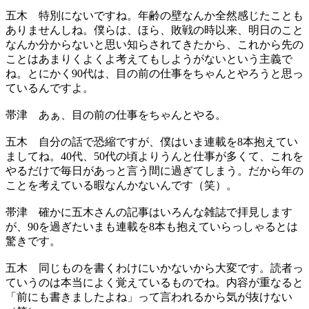
五木
特別にないですね。年齢の壁なんか全然感じたことも
ありませんしね。僕らは、ほら、敗戦の時以来、明日のこと
なんか分からないと思い知らされてきたから、これから先の
ことはあまりくよくよ考えてもしようがないという主義で
ね。とにかく90代は、目の前の仕事をちゃんとやろうと思っ
ているんですよ。
帯津
あぁ、目の前の仕事をちゃんとやる。
五木
自分の話で恐縮ですが、僕はいま連載を8本抱えてい
ましてね。40代、50代の頃よりうんと仕事が多くて、これを
やるだけで毎日があっと言う間に過ぎてしまう。だから年の
ことを考えている暇なんかないんです（笑）。
帯津
確かに五木さんの記事はいろんな雑誌で拝見します
が、90を過ぎたいまも連載を8本も抱えていらっしゃるとは
驚きです。
五木
同じものを書くわけにいかないから大変です。読者っ
ていうのは本当によく覚えているものでね。内容が重なると
「前にも書きましたよね」って言われるから気が抜けない