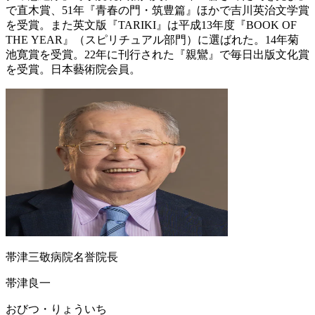
で直木賞、51年『青春の門・筑豊篇』ほかで吉川英治文学賞
を受賞。また英文版『TARIKI』は平成13年度『BOOK OF
THE YEAR』（スピリチュアル部門）に選ばれた。14年菊
池寛賞を受賞。22年に刊行された『親鸞』で毎日出版文化賞
を受賞。日本藝術院会員。
帯津三敬病院名誉院長
帯津良一
おびつ・りょういち