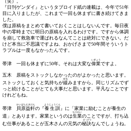
（笑）。
『日刊ゲンダイ』というタブロイド紙の連載は、今年で51年
目に入りましたが、これまで一回も休まずに書き続けてきま
した。
僕は原稿をまとめて書いておくことはしないんです。毎日夜
中の零時までに明日の原稿を入れるわけです。ですから体調
を崩して救急車で運ばれるなんてことは絶対にできない。だ
けど本当に不思議ですよね、おかげさまで50年間そういうト
ラブルは一度もなかったんです。
いぎょう
帯津
一回も休まずに50年。それは大変な
偉業
ですよ。
五木
原稿をストックしなかったのがよかったと思います。
ゆる
ストックしておくと気持ちが
緩
みますから。同じリズムでず
っと続けることがとても大事だと思います。平凡なことです
けれどもね。
かい
ばら
えき
けん
ようじょうくん
帯津
貝
原
益
軒
の『
養生訓
』に「家業に励むことが養生の
なりわい
道」とあります。家業というのは
生業
のことですが、打ち込
ひ
けつ
む仕事があることが五木さんの元気の
秘
訣
なんでしょうね。