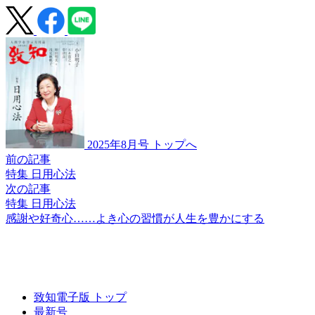
2025年8月号 トップへ
前の記事
特集 日用心法
次の記事
特集 日用心法
感謝や好奇心……
よき心の習慣が
人生を豊かにする
致知電子版 トップ
最新号