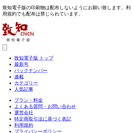
致知電子版の印刷物は配布しないようにお願い致します。利
用規約でも配布は禁じられています。
致知電子版 トップ
最新号
バックナンバー
連載
カテゴリー
人気記事
プラン・料金
よくある質問・お問い合わせ
運営会社
特定商取引法に基づく表記
利用規約
プライバシーポリシー