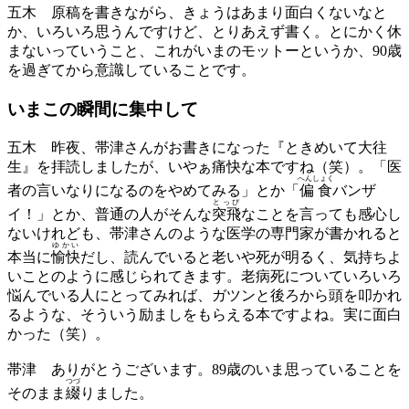
五木
原稿を書きながら、きょうはあまり面白くないなと
か、いろいろ思うんですけど、とりあえず書く。とにかく休
まないっていうこと、これがいまのモットーというか、90歳
を過ぎてから意識していることです。
いまこの瞬間に
集中して
五木
昨夜、帯津さんがお書きになった『ときめいて大往
生』を拝読しましたが、いやぁ痛快な本ですね（笑）。「医
へんしょく
者の言いなりになるのをやめてみる」とか「
偏食
バンザ
とっぴ
イ！」とか、普通の人がそんな
突飛
なことを言っても感心し
ないけれども、帯津さんのような医学の専門家が書かれると
ゆかい
本当に
愉快
だし、読んでいると老いや死が明るく、気持ちよ
いことのように感じられてきます。老病死についていろいろ
悩んでいる人にとってみれば、ガツンと後ろから頭を叩かれ
るような、そういう励ましをもらえる本ですよね。実に面白
かった（笑）。
帯津
ありがとうございます。89歳のいま思っていることを
つづ
そのまま
綴
りました。