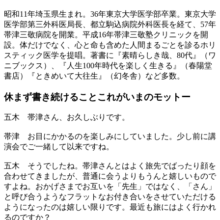
昭和11年埼玉県生まれ。36年東京大学医学部卒業。東京大学
医学部第三外科医局長、都立駒込病院外科医長を経て、57年
帯津三敬病院を開業。平成16年帯津三敬塾クリニックを開
設。体だけでなく、心と命も含めた人間まるごとを診るホリ
スティック医学を提唱。著書に『素晴らしき哉、80代』（ワ
ニブックス）、『人生100年時代を楽しく生きる』（春陽堂
書店）『ときめいて大往生』（幻冬舎）など多数。
休まず書き続けること
これがいまのモットー
五木
帯津さん、お久しぶりです。
帯津
お目にかかるのを楽しみにしていました。少し前に講
演会でご一緒して以来ですね。
五木
そうでしたね。帯津さんとはよく旅先でばったり顔を
合わせてきましたが、普通に会うよりもうんと嬉しいもので
すよね。おかげさまでお互いを「先生」ではなく、「さん」
と呼び合うようなフラットなお付き合いをさせていただける
ようになったのは嬉しい限りです。最近も旅にはよく行かれ
るのですか？