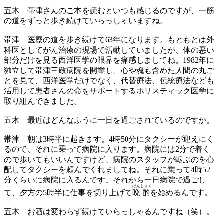
五木
帯津さんのご本を読むといつも感じるのですが、一筋
の道をずっと歩き続けていらっしゃいますね。
帯津
医療の道を歩き続けて63年になります。もともとは外
科医としてがん治療の現場で活動していましたが、体の悪い
部分だけを見る西洋医学の限界を痛感しましてね。1982年に
独立して帯津三敬病院を開業し、心や魂も含めた人間の丸ご
とを見て、西洋医学だけでなく、代替療法、伝統療法なども
活用して患者さんの命をサポートするホリスティック医学に
取り組んできました。
五木
最近はどんなふうに一日を過ごされているのですか。
帯津
朝は3時半に起きます。4時50分にタクシーが迎えにく
るので、それに乗って病院に入ります。病院には2分で着く
ので歩いてもいいんですけど、病院のスタッフが転ぶのを心
配してタクシーを頼んでくれましてね。それに乗って4時52
分くらいに病院に入るんです。それから一日病院で過ごし
ばん
しゃく
て、夕方の5時半に仕事を切り上げて
晩
酌
を始めるんです。
五木
お酒は変わらず続けていらっしゃるんですね（笑）。