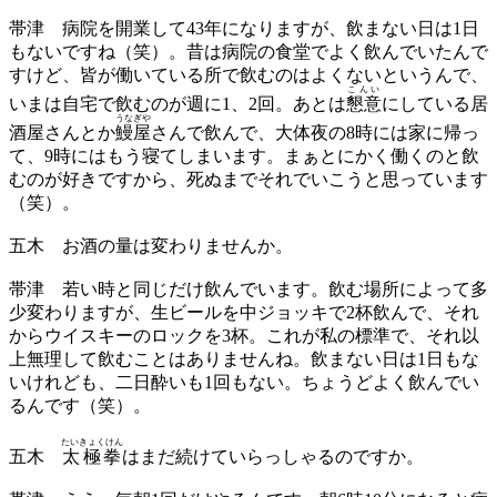
帯津
病院を開業して43年になりますが、飲まない日は1日
もないですね（笑）。昔は病院の食堂でよく飲んでいたんで
すけど、皆が働いている所で飲むのはよくないというんで、
こんい
いまは自宅で飲むのが週に1、2回。あとは
懇意
にしている居
うなぎや
酒屋さんとか
鰻屋
さんで飲んで、大体夜の8時には家に帰っ
て、9時にはもう寝てしまいます。まぁとにかく働くのと飲
むのが好きですから、死ぬまでそれでいこうと思っています
（笑）。
五木
お酒の量は変わりませんか。
帯津
若い時と同じだけ飲んでいます。飲む場所によって多
少変わりますが、生ビールを中ジョッキで2杯飲んで、それ
からウイスキーのロックを3杯。これが私の標準で、それ以
上無理して飲むことはありませんね。飲まない日は1日もな
いけれども、二日酔いも1回もない。ちょうどよく飲んでい
るんです（笑）。
たいきょくけん
五木
太極拳
はまだ続けていらっしゃるのですか。