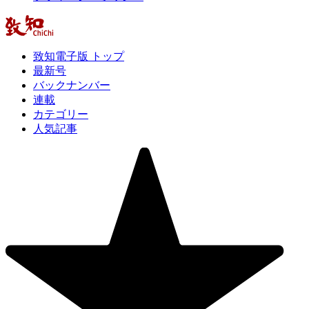
致知電子版 トップ
最新号
バックナンバー
連載
カテゴリー
人気記事