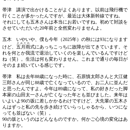
帯津
講演で出かけることがよくあります。以前は飛行機で
行くことが多かったんですが、最近は大体新幹線ですね。
それにしても五木さんは本当にお若いですね。初めて対談を
させていただいた20年前と全然変わりませんよ。
五木
いやいや、僕も今年（2025年）の秋には93になります
さみだれ
けど、
五月雨
式にあっちこっちに故障が出てきています。そ
れを何とか我流で退治していくのを楽しんでいるんですけど
ね（笑）。生活は何も変わりません。これまで通りの毎日が
そのまま続いている感じです。
帯津
私は去年88歳になった時に、石原慎太郎さんと大江健
三郎さんが同じ88歳で亡くなっているので、お二人に並んだ
と思ったんですよ。今年は89歳になって、私の好きだった脚
本家の山田太一さんが亡くなった年とも並びました。来年は
いよいよ90の坂に差しかかるわけですけど、大先輩の五木さ
んはずっと私の先を歩き続けていらっしゃるから、いつにな
っても並ばない（笑）。
90の坂というのはどんなものですか。何かご心境の変化はあ
りますか。