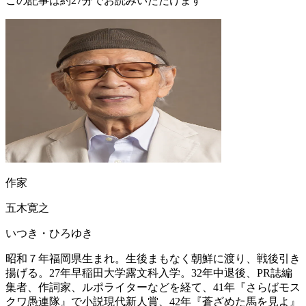
この記事は約27分でお読みいただけます
作家
五木寛之
いつき・ひろゆき
昭和７年福岡県生まれ。生後まもなく朝鮮に渡り、戦後引き
揚げる。27年早稲田大学露文科入学。32年中退後、PR誌編
集者、作詞家、ルポライターなどを経て、41年『さらばモス
クワ愚連隊』で小説現代新人賞、42年『蒼ざめた馬を見よ』