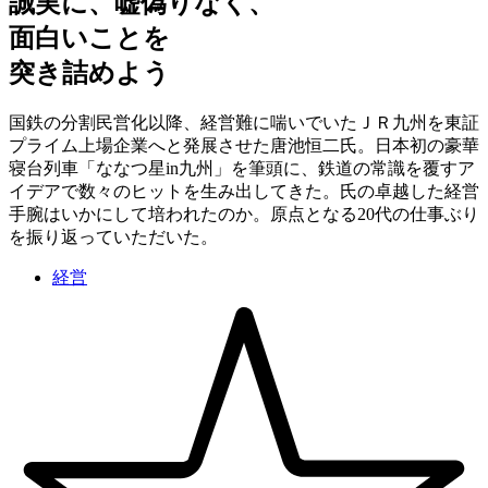
誠実に、嘘偽りなく、
面白いことを
突き詰めよう
国鉄の分割民営化以降、経営難に喘いでいたＪＲ九州を東証
プライム上場企業へと発展させた唐池恒二氏。日本初の豪華
寝台列車「ななつ星in九州」を筆頭に、鉄道の常識を覆すア
イデアで数々のヒットを生み出してきた。氏の卓越した経営
手腕はいかにして培われたのか。原点となる20代の仕事ぶり
を振り返っていただいた。
経営