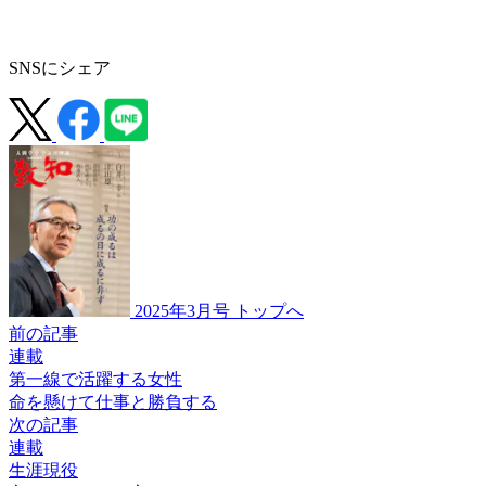
SNSにシェア
2025年3月号 トップへ
前の記事
連載
第一線で活躍する女性
命を懸けて
仕事と
勝負する
次の記事
連載
生涯現役