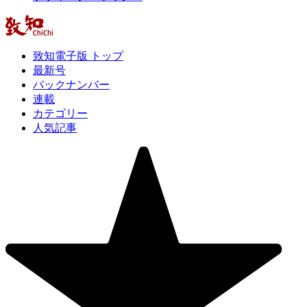
致知電子版 トップ
最新号
バックナンバー
連載
カテゴリー
人気記事