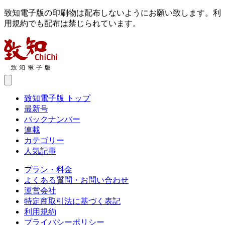
致知電子版の印刷物は配布しないようにお願い致します。利
用規約でも配布は禁じられています。
致知電子版 トップ
最新号
バックナンバー
連載
カテゴリー
人気記事
プラン・料金
よくある質問・お問い合わせ
運営会社
特定商取引法に基づく表記
利用規約
プライバシーポリシー