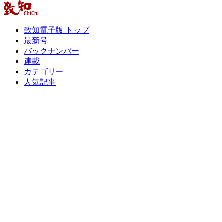
致知電子版 トップ
最新号
バックナンバー
連載
カテゴリー
人気記事