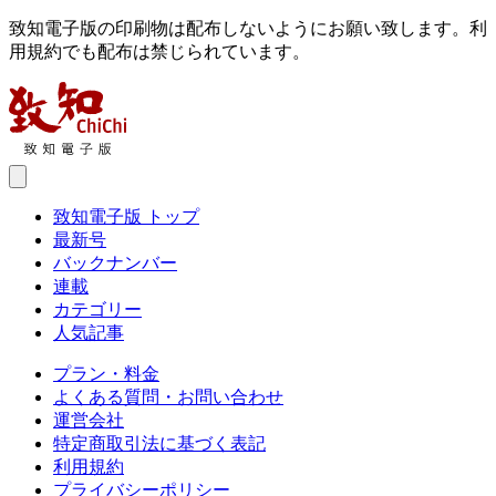
致知電子版の印刷物は配布しないようにお願い致します。利
用規約でも配布は禁じられています。
致知電子版 トップ
最新号
バックナンバー
連載
カテゴリー
人気記事
プラン・料金
よくある質問・お問い合わせ
運営会社
特定商取引法に基づく表記
利用規約
プライバシーポリシー