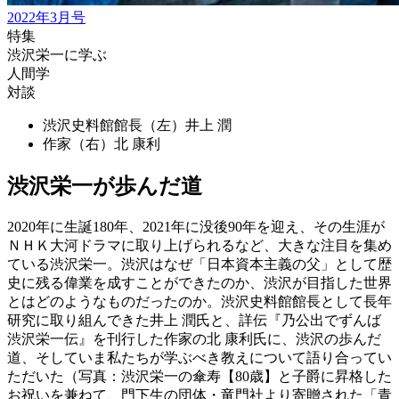
2022年3月号
特集
渋沢栄一に学ぶ
人間学
対談
渋沢史料館館長（左）
井上 潤
作家（右）
北 康利
渋沢栄一が歩んだ道
2020年に生誕180年、2021年に没後90年を迎え、その生涯が
ＮＨＫ大河ドラマに取り上げられるなど、大きな注目を集め
ている渋沢栄一。渋沢はなぜ「日本資本主義の父」として歴
史に残る偉業を成すことができたのか、渋沢が目指した世界
とはどのようなものだったのか。渋沢史料館館長として長年
研究に取り組んできた井上 潤氏と、詳伝『乃公出でずんば
渋沢栄一伝』を刊行した作家の北 康利氏に、渋沢の歩んだ
道、そしていま私たちが学ぶべき教えについて語り合ってい
ただいた（写真：渋沢栄一の傘寿【80歳】と子爵に昇格した
お祝いを兼ねて、門下生の団体・竜門社より寄贈された「青