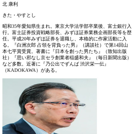
北 康利
きた・やすとし
昭和35年愛知県生まれ。東京大学法学部卒業後、富士銀行入
行。富士証券投資戦略部長、みずほ証券業務企画部長等を歴
任。平成20年みずほ証券を退職し、本格的に作家活動に入
る。『白洲次郎 占領を背負った男』（講談社）で第14回山
本七平賞受賞。著書に『日本を創った男たち』（致知出版
社）『思い邪なし京セラ創業者稲盛和夫』（毎日新聞出版）
など多数。近著に『乃公出でずんば 渋沢栄一伝』
（KADOKAWA）がある。