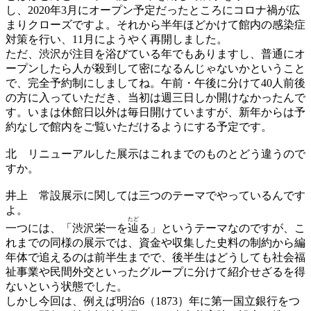
し、2020年3月にオープン予定だったところにコロナ禍が広
まりクローズですよ。それから半年ほどかけて館内の感染症
対策を行い、11月にようやく再開しました。
ただ、渋沢が注目を浴びている年でもありますし、普通にオ
ープンしたら人が殺到して密になるんじゃないかということ
で、完全予約制にしましてね。午前・午後に分けて40人前後
の方に入っていただき、当初は週三日しか開けなかったんで
す。いまは休館日以外は毎日開けていますが、新年からは予
約なしで館内をご覧いただけるようにする予定です。
北
リニューアルした展示はこれまでのものとどう違うので
すか。
井上
常設展示に関しては三つのテーマでやっているんです
よ。
たど
一つには、「渋沢栄一を
辿
る」というテーマなのですが、こ
れまでの同様の展示では、資金や収集した史料の制約から編
年体で追えるのは前半生までで、後半生はどうしても社会福
祉事業や民間外交といったグループに分けて紹介せざるを得
ないという状態でした。
しかし今回は、例えば明治6（1873）年に第一国立銀行をつ