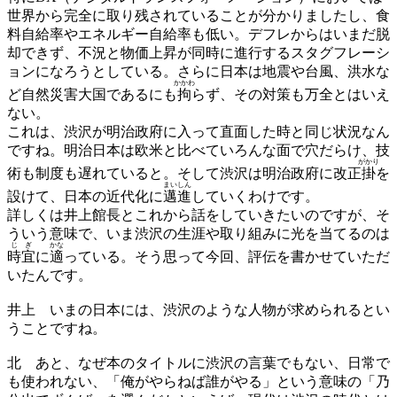
世界から完全に取り残されていることが分かりましたし、食
料自給率やエネルギー自給率も低い。デフレからはいまだ脱
却できず、不況と物価上昇が同時に進行するスタグフレーシ
ョンになろうとしている。さらに日本は地震や台風、洪水な
かかわ
ど自然災害大国であるにも
拘
らず、その対策も万全とはいえ
ない。
これは、渋沢が明治政府に入って直面した時と同じ状況なん
ですね。明治日本は欧米と比べていろんな面で穴だらけ、技
がかり
術も制度も遅れていると。そして渋沢は明治政府に改正
掛
を
まいしん
設けて、日本の近代化に
邁進
していくわけです。
詳しくは井上館長とこれから話をしていきたいのですが、そ
ういう意味で、いま渋沢の生涯や取り組みに光を当てるのは
じぎ
かな
時宜
に
適
っている。そう思って今回、評伝を書かせていただ
いたんです。
井上
いまの日本には、渋沢のような人物が求められるとい
うことですね。
北
あと、なぜ本のタイトルに渋沢の言葉でもない、日常で
も使われない、「俺がやらねば誰がやる」という意味の「乃