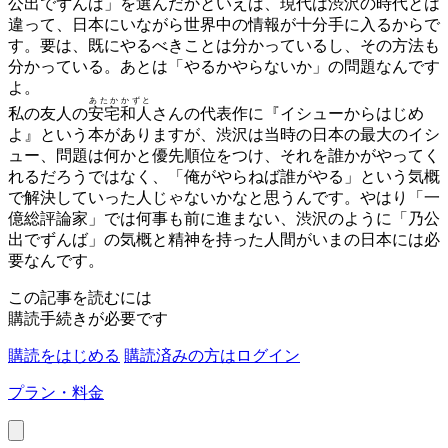
公出でずんば」を選んだかといえば、現代は渋沢の時代とは
違って、日本にいながら世界中の情報が十分手に入るからで
す。要は、既にやるべきことは分かっているし、その方法も
分かっている。あとは「やるかやらないか」の問題なんです
よ。
あたか
かずと
私の友人の
安宅
和人
さんの代表作に『イシューからはじめ
よ』という本がありますが、渋沢は当時の日本の最大のイシ
ュー、問題は何かと優先順位をつけ、それを誰かがやってく
れるだろうではなく、「俺がやらねば誰がやる」という気概
で解決していった人じゃないかなと思うんです。やはり「一
億総評論家」では何事も前に進まない、渋沢のように「乃公
出でずんば」の気概と精神を持った人間がいまの日本には必
要なんです。
この記事を読むには
購読手続きが必要です
購読をはじめる
購読済みの方はログイン
プラン・料金