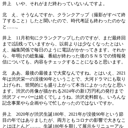
井上
いや、それがまだ終わっていないんですよ。
北
え、そうなんですか。クランクアップ（撮影がすべて終
了すること）したと聞いたので、時代考証も終わったのかな
と……。
井上
11月初旬にクランクアップしたのですが、まだ最終回
まで2話残っていますから、以前よりは少なくなったとはい
え、編集関係で毎日のように電話がかかってきます。それか
ら、年明けの総集編、番組が終わった後のＳＮＳでの情報発
信についても、内容をチェックすることになると思います。
北
ああ、最後の最後まで大変なんですね。とはいえ、2021
年は渋沢栄一の没後90年ということで、大河ドラマにも取り
上げられ、世間的にも盛り上がって本当によかったなと思い
ます。渋沢の肖像が描かれる2024年の新1万円札の発行まで
渋沢フィーバーは続くでしょうね。渋沢史料館も、いろんな
記念事業やら企画やらで忙しかったのではないですか。
井上
2020年が渋沢生誕180年、2021年が没後90年という節
目の年ではありましたが、両方ともコロナの影響で大きなこ
とはほとんど……。生誕180年を期して展示をリニューアル