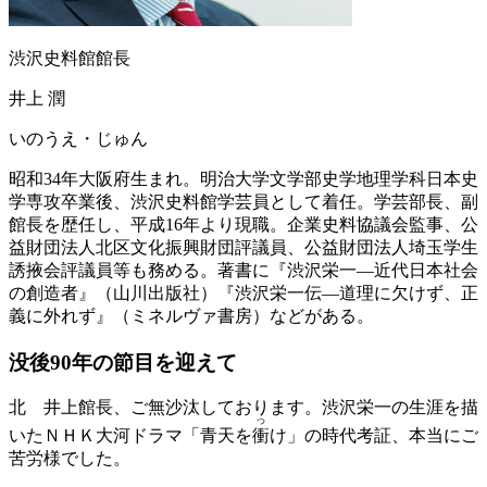
渋沢史料館館長
井上 潤
いのうえ・じゅん
昭和34年大阪府生まれ。明治大学文学部史学地理学科日本史
学専攻卒業後、渋沢史料館学芸員として着任。学芸部長、副
館長を歴任し、平成16年より現職。企業史料協議会監事、公
益財団法人北区文化振興財団評議員、公益財団法人埼玉学生
誘掖会評議員等も務める。著書に『渋沢栄一―近代日本社会
の創造者』（山川出版社）『渋沢栄一伝―道理に欠けず、正
義に外れず』（ミネルヴァ書房）などがある。
没後90年の節目を迎えて
北
井上館長、ご無沙汰しております。渋沢栄一の生涯を描
つ
いたＮＨＫ大河ドラマ「青天を
衝
け」の時代考証、本当にご
苦労様でした。