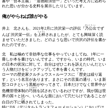
書や「合本主義」「道徳経済合一」といった考え方に込めら
れた思いが分かる史料を展示したりしています。
俺がやらねば誰がやる
だいこう
い
井上
北さんも、2021年2月に渋沢栄一の評伝『
乃公
出
でず
じょうし
んば 渋沢栄一伝』を
上梓
されましたが、とても興味深く読
ませていただきました。どのような思いで渋沢の評伝を書か
れたのですか。
北
私は極めて非効率な仕事をやっていましてね、1年に一
冊しか本を書けないんですよ。ですから、いまの時代、いま
の日本の状況に対して、自分はぜひこれを訴えたいんだとい
う人物だけをピックアップして本を書くんです。
ローマの歴史家クルチュウス＝ルーフスに「歴史は繰り返
す」という名言があります。まさにその言葉の通り、いま新
型コロナという黒船がやってきて、日本だけでなく世界中が
こうせつ
危機管理体制の
巧拙
を試されているわけですが、我が国は世
界の国々と比べ、いろんな面において穴だらけであることが
さら
白日の下に
晒
されてしまった。
特にDX（デジタルトランスフォーメーション）においては