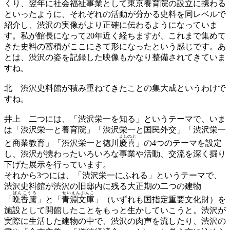
くり、翌年に社会福祉事業として東京養育院の設立に携わる
といったように、それぞれの活動が分かる史料を同レベルで
紹介し、渋沢の実像がより正確に伝わるようになっていま
す。私が館長になって20年近く経ちますが、これまで集めて
きた史料の蓄積がここにきて形になったという感じです。あ
とは、渋沢の姿を記録した映像もかなり整備されてきていま
すね。
北
渋沢史料館が積み重ねてきたことの集大成というわけで
すね。
井上
二つには、「渋沢栄一を知る」というテーマで、いま
は「渋沢栄一と養育院」「渋沢栄一と国民外交」「渋沢栄一
よしのぶ
と商業教育」「渋沢栄一と徳川
慶喜
」の4つのテーマを設定
し、渋沢が携わったいろいろな事業や活動、交流を深く掘り
下げた展示を行っています。
それから3つには、「渋沢栄一にふれる」というテーマで、
渋沢史料館が渋沢の旧邸内に残る大正期の二つの建物
ばんこうろ
せいえんぶんこ
「
晩香廬
」と「
青淵文庫
」（いずれも国指定重要文化財）を
施設として開館したことをもっと生かしていこうと。渋沢が
実際に生活した建物の中で、渋沢の肉声を流したり、渋沢の