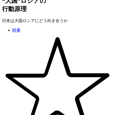
“大国”ロシアの
行動原理
日本は大国ロシアにどう向き合うか
時事