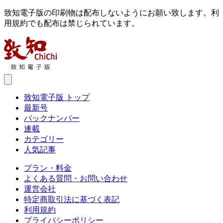
致知電子版の印刷物は配布しないようにお願い致します。利
用規約でも配布は禁じられています。
致知電子版 トップ
最新号
バックナンバー
連載
カテゴリー
人気記事
プラン・料金
よくある質問・お問い合わせ
運営会社
特定商取引法に基づく表記
利用規約
プライバシーポリシー