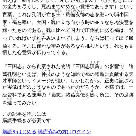
例えば「
鞠躬尽力
して、死して
後已
まん」（ひたむきに己
の全力を尽くし、死ぬまでやめない覚悟であります）という
あるじ
りゅうびげんとく
言葉。これは孔明が亡き
主
・
劉備玄徳
の志を継いで弱小国
しょく
ぎ
家・
蜀
を率い、大国・
魏
に立ち向かう時の並々ならぬ決意を
つづ
綴
ったものである。魏に比べて国力で圧倒的に劣る蜀は、黙
の
っていればいずれ
呑
み込まれてしまう。ならば打って出て勝
わず
負する。そこに
僅
かな望みがあるなら挑むという、死をも覚
悟した心意気が伝わってくる。
えんぎ
『三国志』から創案された物語『三国志
演義
』の影響で、諸
しんぎ
葛孔明といえば、
神技
のような知略で蜀の躍進に貢献する天
才軍師というイメージが強い。しかしながら、正史に記され
た実像はどのようなものであったのだろうか。本稿では、一
ちんじゅ
りょう
よ
級資料である
陳寿
の『蜀志』諸葛
亮
伝を
拠
り所に、その足跡
たど
を
辿
ってみたい。
この記事を読むには
購読手続きが必要です
購読をはじめる
購読済みの方はログイン