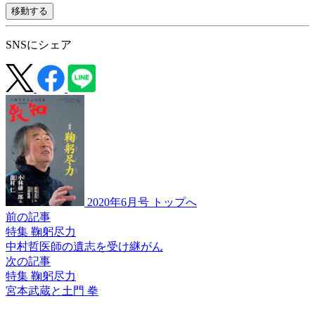
移動する
SNSにシェア
2020年6月号 トップへ
前の記事
特集 鞠躬尽力
中村哲医師の遺志を
受け継がん
次の記事
特集 鞠躬尽力
宮本武蔵と
土門 拳