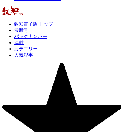
致知電子版 トップ
最新号
バックナンバー
連載
カテゴリー
人気記事