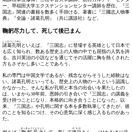
ー、早稲田大学エクステンションセンター講師を歴任。『三
国志』関連の書籍を数多く手掛ける。著書に『三國志人物事
典』『全論・諸葛孔明』（共に講談社）など。
鞠躬尽力して、
死して後已まん
しょかつこうめい
諸葛孔明
といえば、『三国志』に登場する英雄として日本で
も広く知られ、数ある歴史上の人物の中でも屈指の人気を誇
る。吉川英治の小説などを通じてその活躍に胸を熱くされた
方もさぞかし多いことであろう。
私の専門は中国文学であるが、残念ながらそうした経験はな
い。諸葛孔明といっても、歴史上の人物の一人という認識し
かなかった。そんな私が孔明と本当の出会いを果たしたの
は、いまから38年前。恩師の引き合いで『三国志』の講義を
受け持つことになり、本格的に向き合うことになった。以
来、『三国志』や孔明に関する本を多数執筆してきたが、彼
のことを知るにつけ、その心意気に深く感じ入るものがあっ
た。
きっきゅうじんりょく
のちや