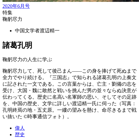
2020年6月号
特集
鞠躬尽力
中国文学者
渡辺精一
諸葛孔明
鞠躬尽力の人生に学ぶ
鞠躬尽力して、死して後己まん——この身を捧げて死ぬまで
全力でやり続ける。『三国志』で知られる諸葛孔明の上奏文
に記された一文である。この言葉からは、亡主・劉備の志を
受け、大国・魏に敢然と戦いを挑んだ男の並々ならぬ決意が
伝わってくる。歴史に名高い名軍師の思い、そしてその足跡
を、中国の歴史、文学に詳しい渡辺精一氏に伺った（写真：
孔明終焉の地・五丈原。一縷の望みを懸け、命尽きるまで戦
い抜いた ©時事通信フォト）。
偉人
歴史